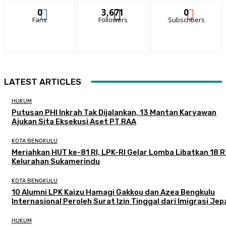
0
3,671
0
Fans
Followers
Subscribers
LATEST ARTICLES
HUKUM
Putusan PHI Inkrah Tak Dijalankan, 13 Mantan Karyawan
Ajukan Sita Eksekusi Aset PT RAA
KOTA BENGKULU
Meriahkan HUT ke-81 RI, LPK-RI Gelar Lomba Libatkan 18 R
Kelurahan Sukamerindu
KOTA BENGKULU
‎10 Alumni LPK Kaizu Hamagi Gakkou dan Azea Bengkulu
Internasional Peroleh Surat Izin Tinggal dari Imigrasi Je
HUKUM