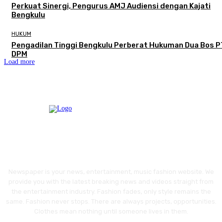
Perkuat Sinergi, Pengurus AMJ Audiensi dengan Kajati
Bengkulu
HUKUM
Pengadilan Tinggi Bengkulu Perberat Hukuman Dua Bos P
DPM
Load more
Newspaper is your news, entertainment, music fashion website. We
provide you with the latest breaking news and videos straight from
the entertainment industry. Fashion fades, only style remains the
same. Fashion never stops. There are always projects, opportunities.
Clothes mean nothing until someone lives in them.