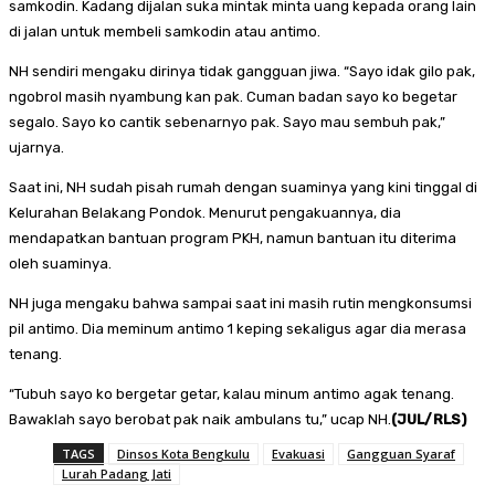
samkodin. Kadang dijalan suka mintak minta uang kepada orang lain
di jalan untuk membeli samkodin atau antimo.
NH sendiri mengaku dirinya tidak gangguan jiwa. “Sayo idak gilo pak,
ngobrol masih nyambung kan pak. Cuman badan sayo ko begetar
segalo. Sayo ko cantik sebenarnyo pak. Sayo mau sembuh pak,”
ujarnya.
Saat ini, NH sudah pisah rumah dengan suaminya yang kini tinggal di
Kelurahan Belakang Pondok. Menurut pengakuannya, dia
mendapatkan bantuan program PKH, namun bantuan itu diterima
oleh suaminya.
NH juga mengaku bahwa sampai saat ini masih rutin mengkonsumsi
pil antimo. Dia meminum antimo 1 keping sekaligus agar dia merasa
tenang.
“Tubuh sayo ko bergetar getar, kalau minum antimo agak tenang.
Bawaklah sayo berobat pak naik ambulans tu,” ucap NH.
(JUL/RLS)
TAGS
Dinsos Kota Bengkulu
Evakuasi
Gangguan Syaraf
Lurah Padang Jati