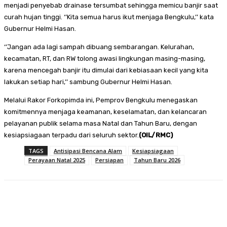
menjadi penyebab drainase tersumbat sehingga memicu banjir saat
curah hujan tinggi. ‘’Kita semua harus ikut menjaga Bengkulu,’’ kata
Gubernur Helmi Hasan.
‘’Jangan ada lagi sampah dibuang sembarangan. Kelurahan,
kecamatan, RT, dan RW tolong awasi lingkungan masing-masing,
karena mencegah banjir itu dimulai dari kebiasaan kecil yang kita
lakukan setiap hari,’’ sambung Gubernur Helmi Hasan.
Melalui Rakor Forkopimda ini, Pemprov Bengkulu menegaskan
komitmennya menjaga keamanan, keselamatan, dan kelancaran
pelayanan publik selama masa Natal dan Tahun Baru, dengan
kesiapsiagaan terpadu dari seluruh sektor.
(OIL/RMC)
TAGS
Antisipasi Bencana Alam
Kesiapsiagaan
Perayaan Natal 2025
Persiapan
Tahun Baru 2026
Facebook
Twitter
Pinterest
WhatsA