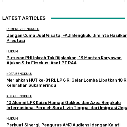
LATEST ARTICLES
PEMPROV BENGKULU
Jangan Cuma Jual Wisata, FAJI Bengkulu Diminta Hasilka
Prestasi
HUKUM
Putusan PHI Inkrah Tak Dijalankan, 13 Mantan Karyawan
Ajukan Sita Eksekusi Aset PT RAA
KOTA BENGKULU
Meriahkan HUT ke-81 RI, LPK-RI Gelar Lomba Libatkan 18 R
Kelurahan Sukamerindu
KOTA BENGKULU
‎10 Alumni LPK Kaizu Hamagi Gakkou dan Azea Bengkulu
Internasional Peroleh Surat Izin Tinggal dari Imigrasi Je
HUKUM
Perkuat Sinergi, Pengurus AMJ Audiensi dengan Kajati