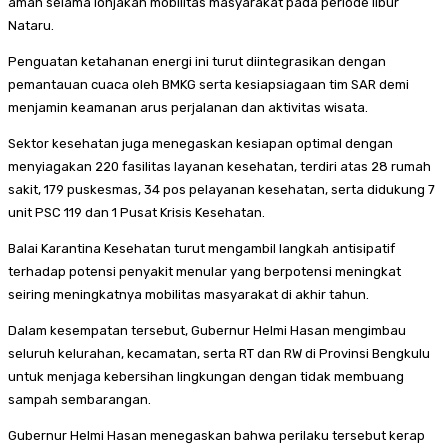
aman selama lonjakan mobilitas masyarakat pada periode libur
Nataru.
Penguatan ketahanan energi ini turut diintegrasikan dengan
pemantauan cuaca oleh BMKG serta kesiapsiagaan tim SAR demi
menjamin keamanan arus perjalanan dan aktivitas wisata.
Sektor kesehatan juga menegaskan kesiapan optimal dengan
menyiagakan 220 fasilitas layanan kesehatan, terdiri atas 28 rumah
sakit, 179 puskesmas, 34 pos pelayanan kesehatan, serta didukung 7
unit PSC 119 dan 1 Pusat Krisis Kesehatan.
Balai Karantina Kesehatan turut mengambil langkah antisipatif
terhadap potensi penyakit menular yang berpotensi meningkat
seiring meningkatnya mobilitas masyarakat di akhir tahun.
Dalam kesempatan tersebut, Gubernur Helmi Hasan mengimbau
seluruh kelurahan, kecamatan, serta RT dan RW di Provinsi Bengkulu
untuk menjaga kebersihan lingkungan dengan tidak membuang
sampah sembarangan.
Gubernur Helmi Hasan menegaskan bahwa perilaku tersebut kerap