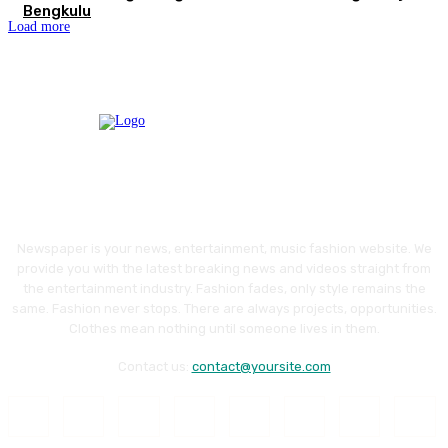
Bengkulu
Load more
Newspaper is your news, entertainment, music fashion website. We
provide you with the latest breaking news and videos straight from
the entertainment industry. Fashion fades, only style remains the
same. Fashion never stops. There are always projects, opportunities.
Clothes mean nothing until someone lives in them.
Contact us:
contact@yoursite.com