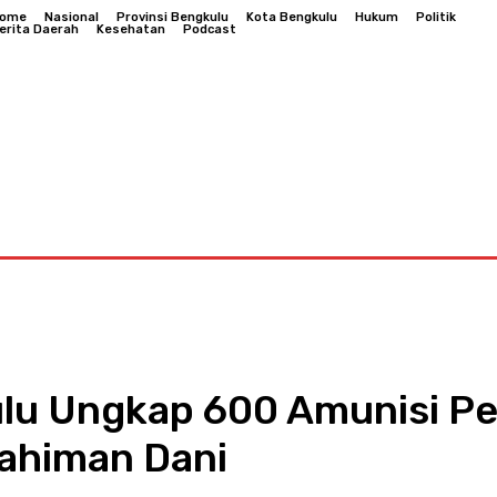
ome
Nasional
Provinsi Bengkulu
Kota Bengkulu
Hukum
Politik
erita Daerah
Kesehatan
Podcast
Bengkulu
Hukum
Politik
Berita Daerah
Kesehatan
u Ungkap 600 Amunisi Pel
ahiman Dani