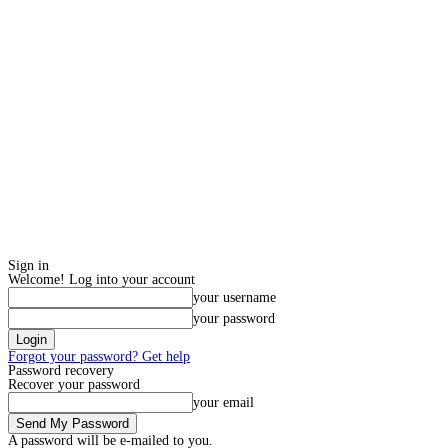
Sign in
Welcome! Log into your account
your username
your password
Forgot your password? Get help
Password recovery
Recover your password
your email
A password will be e-mailed to you.