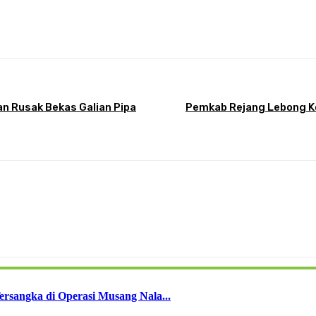
terest
WhatsApp
an Rusak Bekas Galian Pipa
Pemkab Rejang Lebong Ko
rsangka di Operasi Musang Nala...