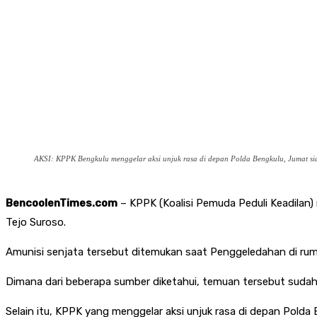
AKSI: KPPK Bengkulu menggelar aksi unjuk rasa di depan Polda Bengkulu, Jumat si
BencoolenTimes.com
– KPPK (Koalisi Pemuda Peduli Keadilan)
Tejo Suroso.
Amunisi senjata tersebut ditemukan saat Penggeledahan di rum
Dimana dari beberapa sumber diketahui, temuan tersebut sudah 
Selain itu, KPPK yang menggelar aksi unjuk rasa di depan Pol