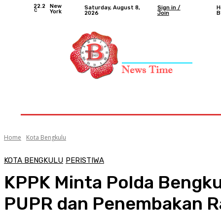
22.2
New
Saturday, August 8,
Sign in /
H
C
York
2026
Join
B
Home
Nasional
Provinsi Bengkulu
Kota 
Home
Kota Bengkulu
KOTA BENGKULU
PERISTIWA
KPPK Minta Polda Bengkul
PUPR dan Penembakan R