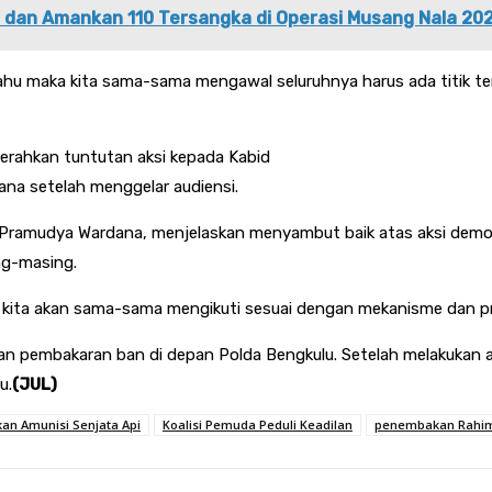
l dan Amankan 110 Tersangka di Operasi Musang Nala 20
u maka kita sama-sama mengawal seluruhnya harus ada titik tera
erahkan tuntutan aksi kepada Kabid
a setelah menggelar audiensi.
Pramudya Wardana, menjelaskan menyambut baik atas aksi demo 
ng-masing.
n kita akan sama-sama mengikuti sesuai dengan mekanisme dan pro
 pembakaran ban di depan Polda Bengkulu. Setelah melakukan aksi
u.
(JUL)
kan Amunisi Senjata Api
Koalisi Pemuda Peduli Keadilan
penembakan Rahim