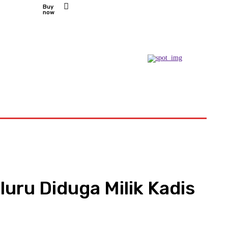
Buy
now
Podcast
uru Diduga Milik Kadis