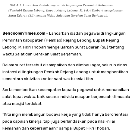
IBADAH: Lancarkan ibadah pegawai di lingkungan Pemrintah Kabupaten
(Pemkab) Rejang Lebong, Bupati Rejang Lebong, M. Fikri Thobari mengeluarkan
Surat Edaran (SE) tentang Waktu Salat dan Gerakan Salat Berjamaah.
BencoolenTimes.com
– Lancarkan ibadah pegawai di lingkungan
Pemrintah Kabupaten (Pemkab) Rejang Lebong, Bupati Rejang
Lebong, M. Fikri Thobari mengeluarkan Surat Edaran (SE) tentang
Waktu Salat dan Gerakan Salat Berjamaah.
Dalam surat tersebut disampaikan dan diimbau agar, seluruh dinas
instansi di lingkungan Pemkab Rejang Lebong untuk menghentikan
sementara aktivitas kantor saat waktu salat tiba.
Serta memberikan kesempatan kepada pegawai untuk menunaikan
salat tepat waktu, baik secara individu maupun berjemaah di musala
atau masjid terdekat.
‘’Kita ingin membangun budaya kerja yang tidak hanya berorientasi
pada capaian kinerja, tapi juga berlandaskan pada nilai-nilai
keimanan dan kebersamaan,’’ sampai Bupati Fikri Thobari.