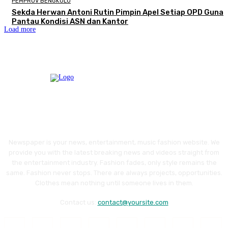
PEMPROV BENGKULU
Sekda Herwan Antoni Rutin Pimpin Apel Setiap OPD Guna
Pantau Kondisi ASN dan Kantor
Load more
Newspaper is your news, entertainment, music fashion website. We
provide you with the latest breaking news and videos straight from
the entertainment industry. Fashion fades, only style remains the
same. Fashion never stops. There are always projects, opportunities.
Clothes mean nothing until someone lives in them.
Contact us:
contact@yoursite.com