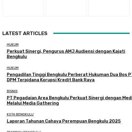
LATEST ARTICLES
HUKUM
Perkuat Sinergi, Pengurus AMJ Audiensi dengan Kajati
Bengkulu
HUKUM
Pengadilan Tinggi Bengkulu Perberat Hukuman Dua Bos P
DPM Terpidana Korupsi Kredit Bank Raya
BISNIS
PT Pegadaian Area Bengkulu Perkuat Sinergi dengan Med
Melalui Media Gathering
KOTA BENGKULU
Laporan Tahunan Cahaya Perempuan Bengkulu 2025