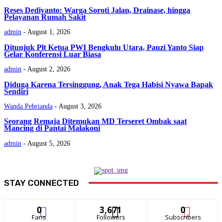
Reses Dediyanto: Warga Soroti Jalan, Drainase, hingga
Pelayanan Rumah Sakit
admin
-
August 1, 2026
Ditunjuk Plt Ketua PWI Bengkulu Utara, Pauzi Yanto Siap
Gelar Konferensi Luar Biasa
admin
-
August 2, 2026
Diduga Karena Tersinggung, Anak Tega Habisi Nyawa Bapak
Sendiri
Wanda Pebrianda
-
August 3, 2026
Seorang Remaja Ditemukan MD Terseret Ombak saat
Mancing di Pantai Malakoni
admin
-
August 5, 2026
STAY CONNECTED
0
3,671
0
Fans
Followers
Subscribers