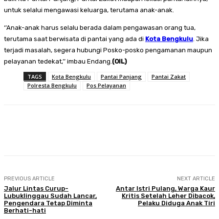
untuk selalui mengawasi keluarga, terutama anak-anak.
‘’Anak-anak harus selalu berada dalam pengawasan orang tua,
terutama saat berwisata di pantai yang ada di
Kota Bengkulu
. Jika
terjadi masalah, segera hubungi Posko-posko pengamanan maupun
pelayanan tedekat,’’ imbau Endang.
(OIL)
TAGS
Kota Bengkulu
Pantai Panjang
Pantai Zakat
Polresta Bengkulu
Pos Pelayanan
Facebook
Twitter
Pinterest
WhatsA
PREVIOUS ARTICLE
NEXT ARTICLE
Jalur Lintas Curup-
Antar Istri Pulang, Warga Kaur
Lubuklinggau Sudah Lancar,
Kritis Setelah Leher Dibacok,
Pengendara Tetap Diminta
Pelaku Diduga Anak Tiri
Berhati-hati