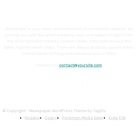
Newspaper is your news, entertainment, music fashion website. We
provide you with the latest breaking news and videos straight from
the entertainment industry. Fashion fades, only style remains the
same. Fashion never stops. There are always projects, opportunities.
Clothes mean nothing until someone lives in them.
Contact us:
contact@yoursite.com
© Copyright - Newspaper WordPress Theme by TagDiv
Redaksi
Galery
Pedoman Media Siber
Kode Etik