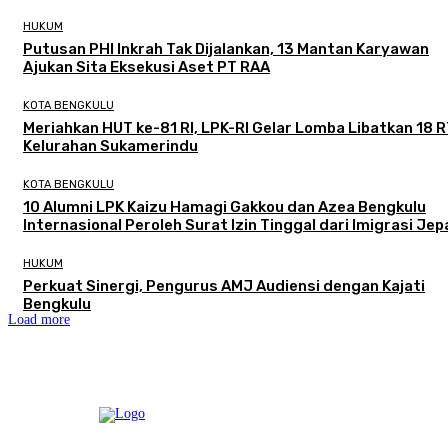
HUKUM
Putusan PHI Inkrah Tak Dijalankan, 13 Mantan Karyawan
Ajukan Sita Eksekusi Aset PT RAA
KOTA BENGKULU
Meriahkan HUT ke-81 RI, LPK-RI Gelar Lomba Libatkan 18 R
Kelurahan Sukamerindu
KOTA BENGKULU
‎10 Alumni LPK Kaizu Hamagi Gakkou dan Azea Bengkulu
Internasional Peroleh Surat Izin Tinggal dari Imigrasi Je
HUKUM
Perkuat Sinergi, Pengurus AMJ Audiensi dengan Kajati
Bengkulu
Load more