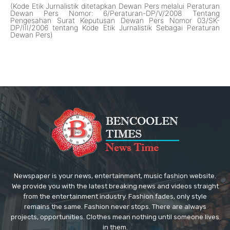
(Kode Etik Jurnalistik ditetapkan Dewan Pers melalui Peraturan
Dewan Pers Nomor: 6/Peraturan-DP/V/2008 Tentang
Pengesahan Surat Keputusan Dewan Pers Nomor 03/SK-
DP/III/2006 tentang Kode Etik Jurnalistik Sebagai Peraturan
Dewan Pers)
ativador window 11
Newspaper is your news, entertainment, music fashion website.
We provide you with the latest breaking news and videos straight
from the entertainment industry. Fashion fades, only style
remains the same. Fashion never stops. There are always
projects, opportunities. Clothes mean nothing until someone lives
in them.