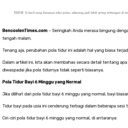
TIDUR: Si kecil yang biasanya tidur pulas, sekarang jadi lebih sering terbangun di 
BencoolenTimes.com
– Seringkah Anda merasa bingung den
tengah malam.
Tenang aja, perubahan pola tidur ini adalah hal yang biasa terjadi
Dalam artikel ini, kita akan membahas secara detail tentang ap
diwaspadai jika pola tidurnya tidak seperti biasanya.
Pola Tidur Bayi 6 Minggu yang Normal
Jika dilihat dari pola tidur bayi 6 minggu yang normal, bayi biasa
Tidur bayi pada usia ini cenderung terbagi dalam beberapa sesi t
Ciri-ciri pola tidur bayi 6 minggu yang normal, di antaranya: