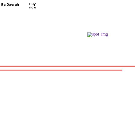
Buy
rita Daerah
now
Podcast