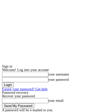
Sign in
Welcome! Log into your account
your username
your password
Forgot your password? Get help
Password recovery
Recover your password
your email
A password will be e-mailed to you.