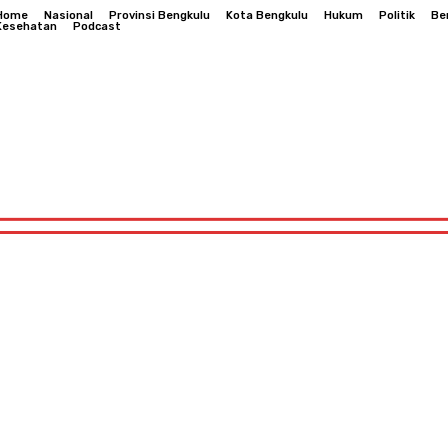
Home
Nasional
Provinsi Bengkulu
Kota Bengkulu
Hukum
Politik
Be
Kesehatan
Podcast
Hukum
Politik
Berita Daerah
Kesehatan
Podcast
Bengkulu
Hukum
Politik
Berita Daerah
Kesehatan