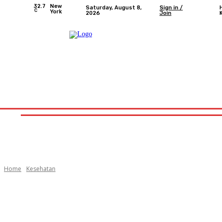
32.7
New
Saturday, August 8,
Sign in /
C
York
2026
Join
Home
Nasional
Provinsi Bengkulu
Kota Bengkulu
Home
Nasional
Provinsi Bengkulu
Kota 
Home
Kesehatan