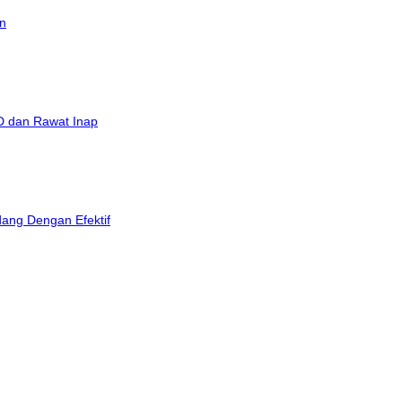
n
D dan Rawat Inap
ang Dengan Efektif