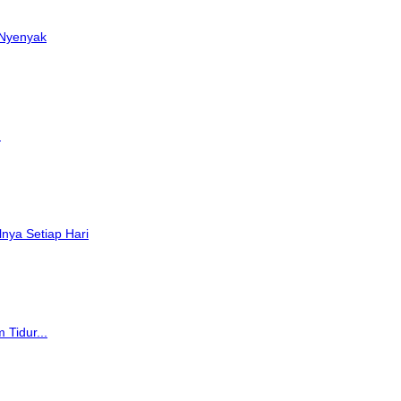
 Nyenyak
.
lnya Setiap Hari
 Tidur...