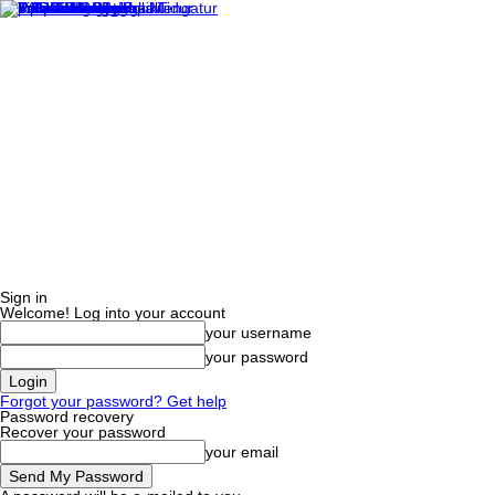
Sign in
Welcome! Log into your account
your username
your password
Forgot your password? Get help
Password recovery
Recover your password
your email