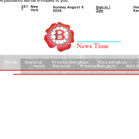
A password will be e-mailed to you.
23.1
New
Sunday, August 9,
Sign in /
Ho
C
York
2026
Join
Ke
Home
Nasional
Provinsi Bengkulu
Kota Bengkulu
Home
Nasional
Provinsi Bengkulu
Kota 