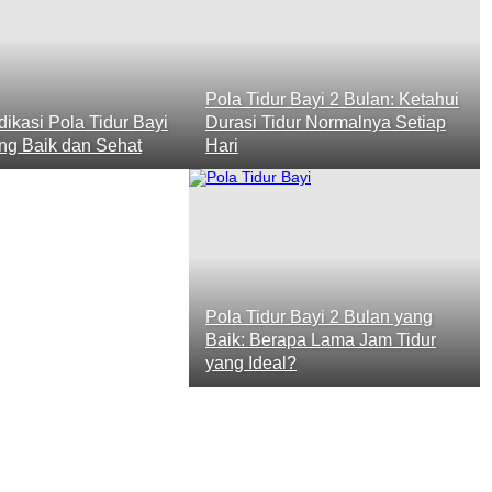
Pola Tidur Bayi 2 Bulan: Ketahui
ndikasi Pola Tidur Bayi
Durasi Tidur Normalnya Setiap
ng Baik dan Sehat
Hari
Pola Tidur Bayi 2 Bulan yang
Baik: Berapa Lama Jam Tidur
yang Ideal?