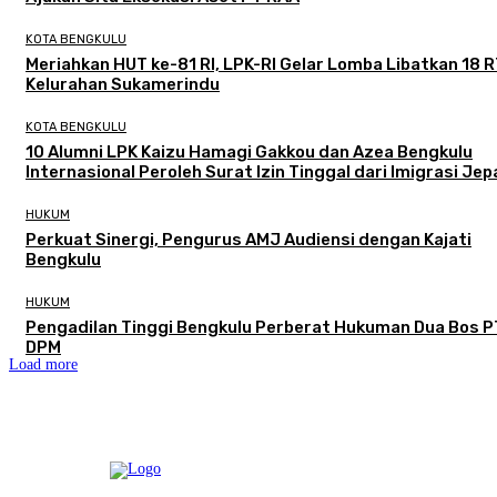
KOTA BENGKULU
Meriahkan HUT ke-81 RI, LPK-RI Gelar Lomba Libatkan 18 R
Kelurahan Sukamerindu
KOTA BENGKULU
‎10 Alumni LPK Kaizu Hamagi Gakkou dan Azea Bengkulu
Internasional Peroleh Surat Izin Tinggal dari Imigrasi Je
HUKUM
Perkuat Sinergi, Pengurus AMJ Audiensi dengan Kajati
Bengkulu
HUKUM
Pengadilan Tinggi Bengkulu Perberat Hukuman Dua Bos P
DPM
Load more