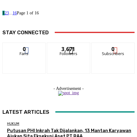
1
2
3
...
16
Page 1 of 16
STAY CONNECTED
0
3,671
0
Fans
Followers
Subscribers
- Advertisement -
LATEST ARTICLES
HUKUM
Putusan PHI Inkrah Tak Dijalankan, 13 Mantan Karyawan
Ajukan Sita Eksekusi Aset PT RAA