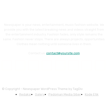
Newspaper is your news, entertainment, music fashion website. We
provide you with the latest breaking news and videos straight from
the entertainment industry. Fashion fades, only style remains the
same. Fashion never stops. There are always projects, opportunities.
Clothes mean nothing until someone lives in them.
Contact us:
contact@yoursite.com
© Copyright - Newspaper WordPress Theme by TagDiv
Redaksi
Galery
Pedoman Media Siber
Kode Etik