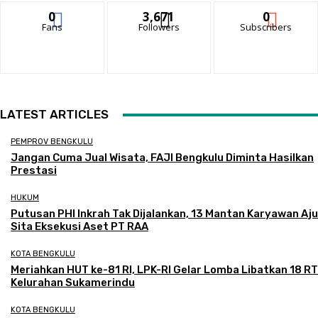
0
3,671
0
Fans
Followers
Subscribers
LATEST ARTICLES
PEMPROV BENGKULU
Jangan Cuma Jual Wisata, FAJI Bengkulu Diminta Hasilkan
Prestasi
HUKUM
Putusan PHI Inkrah Tak Dijalankan, 13 Mantan Karyawan Aj
Sita Eksekusi Aset PT RAA
KOTA BENGKULU
Meriahkan HUT ke-81 RI, LPK-RI Gelar Lomba Libatkan 18 RT
Kelurahan Sukamerindu
KOTA BENGKULU