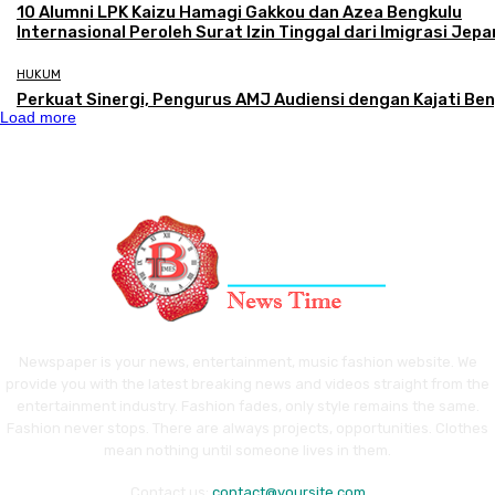
‎10 Alumni LPK Kaizu Hamagi Gakkou dan Azea Bengkulu
Internasional Peroleh Surat Izin Tinggal dari Imigrasi Jep
HUKUM
Perkuat Sinergi, Pengurus AMJ Audiensi dengan Kajati Be
Load more
Newspaper is your news, entertainment, music fashion website. We
provide you with the latest breaking news and videos straight from the
entertainment industry. Fashion fades, only style remains the same.
Fashion never stops. There are always projects, opportunities. Clothes
mean nothing until someone lives in them.
Contact us:
contact@yoursite.com