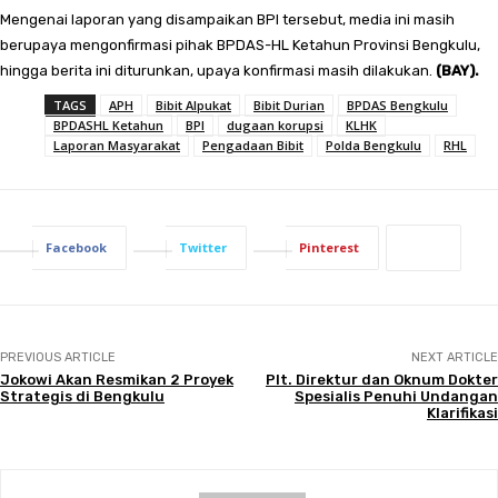
Mengenai laporan yang disampaikan BPI tersebut, media ini masih
berupaya mengonfirmasi pihak BPDAS-HL Ketahun Provinsi Bengkulu,
hingga berita ini diturunkan, upaya konfirmasi masih dilakukan.
(BAY).
TAGS
APH
Bibit Alpukat
Bibit Durian
BPDAS Bengkulu
BPDASHL Ketahun
BPI
dugaan korupsi
KLHK
Laporan Masyarakat
Pengadaan Bibit
Polda Bengkulu
RHL
Facebook
Twitter
Pinterest
PREVIOUS ARTICLE
NEXT ARTICLE
Jokowi Akan Resmikan 2 Proyek
Plt. Direktur dan Oknum Dokter
Strategis di Bengkulu
Spesialis Penuhi Undangan
Klarifikasi