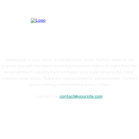
Newspaper is your news, entertainment, music fashion website. We
provide you with the latest breaking news and videos straight from the
entertainment industry. Fashion fades, only style remains the same.
Fashion never stops. There are always projects, opportunities. Clothes
mean nothing until someone lives in them.
Contact us:
contact@yoursite.com