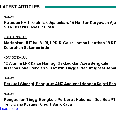
LATEST ARTICLES
HUKUM
Putusan PHI Inkrah Tak Dijalankan, 13 Mantan Karyawan Aj
Sita Eksekusi Aset PT RAA
KOTA BENGKULU
Meriahkan HUT ke-81 RI, LPK-RI Gelar Lomba Libatkan 18 RT
Kelurahan Sukamerindu
KOTA BENGKULU
‎10 Alumni LPK Kaizu Hamagi Gakkou dan Azea Bengkulu
Internasional Peroleh Surat Izin Tinggal dari Imigrasi Jep
HUKUM
Perkuat Sinergi, Pengurus AMJ Audiensi dengan Kajati Be
HUKUM
Pengadilan Tinggi Bengkulu Perberat Hukuman Dua Bos P
Terpidana Korupsi Kredit Bank Raya
Load more