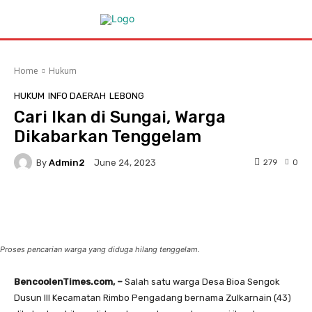
Home
Hukum
HUKUM
INFO DAERAH
LEBONG
Cari Ikan di Sungai, Warga
Dikabarkan Tenggelam
By
Admin2
279
0
June 24, 2023
Facebook
Twitter
Pinterest
Proses pencarian warga yang diduga hilang tenggelam.
BencoolenTimes.com, –
Salah satu warga Desa Bioa Sengok
Dusun III Kecamatan Rimbo Pengadang bernama Zulkarnain (43)