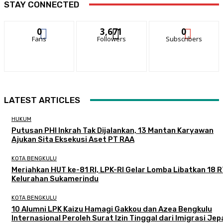
STAY CONNECTED
0
3,671
0
Fans
Followers
Subscribers
LATEST ARTICLES
HUKUM
Putusan PHI Inkrah Tak Dijalankan, 13 Mantan Karyawan
Ajukan Sita Eksekusi Aset PT RAA
KOTA BENGKULU
Meriahkan HUT ke-81 RI, LPK-RI Gelar Lomba Libatkan 18 R
Kelurahan Sukamerindu
KOTA BENGKULU
‎10 Alumni LPK Kaizu Hamagi Gakkou dan Azea Bengkulu
Internasional Peroleh Surat Izin Tinggal dari Imigrasi Je