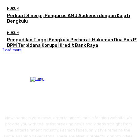
HUKUM
Perkuat Sinergi, Pengurus AMJ Audiensi dengan Kajati
Bengkulu
HUKUM
Pengadilan Tinggi Bengkulu Perberat Hukuman Dua Bos P
DPM Terpidana Korupsi Kredit Bank Raya
Load more
Newspaper is your news, entertainment, music fashion website. We
provide you with the latest breaking news and videos straight from
the entertainment industry. Fashion fades, only style remains the
same. Fashion never stops. There are always projects, opportunities.