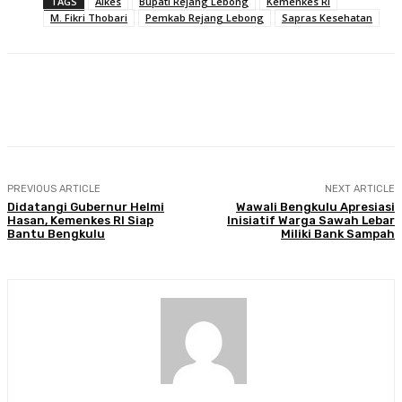
TAGS
Alkes
Bupati Rejang Lebong
Kemenkes RI
M. Fikri Thobari
Pemkab Rejang Lebong
Sapras Kesehatan
Facebook
Twitter
Pinterest
WhatsA
PREVIOUS ARTICLE
NEXT ARTICLE
Didatangi Gubernur Helmi
Wawali Bengkulu Apresiasi
Hasan, Kemenkes RI Siap
Inisiatif Warga Sawah Lebar
Bantu Bengkulu
Miliki Bank Sampah