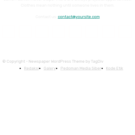
Clothes mean nothing until someone lives in them.
Contact us:
contact@yoursite.com
© Copyright - Newspaper WordPress Theme by TagDiv
Redaksi
Galery
Pedoman Media Siber
Kode Etik