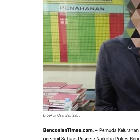
Dibekuk Usai Beli Sabu
BencoolenTimes.com,
– Pemuda Kelurahan S
personil Satuan Reserse Narkoba Polres Bengk