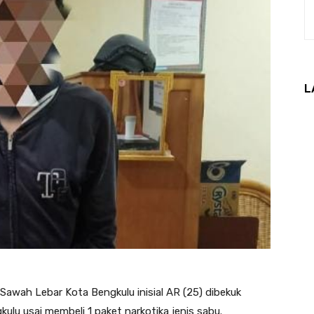
L
awah Lebar Kota Bengkulu inisial AR (25) dibekuk
ulu usai membeli 1 paket narkotika jenis sabu.