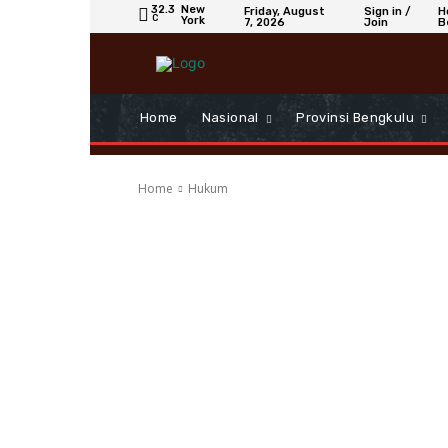
32.3
New
Friday, August
Sign in /
H
C
York
7, 2026
Join
B
Home
Nasional
Provinsi Bengkulu
Home
Hukum