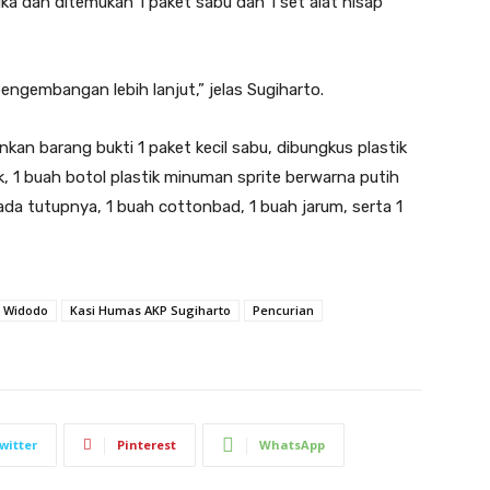
a dan ditemukan 1 paket sabu dan 1 set alat hisap
ngembangan lebih lanjut,” jelas Sugiharto.
an barang bukti 1 paket kecil sabu, dibungkus plastik
ik, 1 buah botol plastik minuman sprite berwarna putih
ada tutupnya, 1 buah cottonbad, 1 buah jarum, serta 1
o Widodo
Kasi Humas AKP Sugiharto
Pencurian
witter
Pinterest
WhatsApp