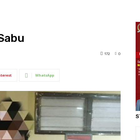
 Sabu
172
0
nterest
WhatsApp
S