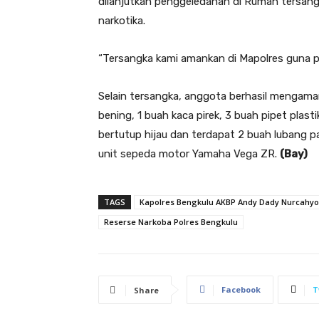
dilanjutkan penggeledahan di Rumah tersangk
narkotika.
“Tersangka kami amankan di Mapolres guna pe
Selain tersangka, anggota berhasil mengamank
bening, 1 buah kaca pirek, 3 buah pipet plast
bertutup hijau dan terdapat 2 buah lubang p
unit sepeda motor Yamaha Vega ZR.
(Bay)
TAGS
Kapolres Bengkulu AKBP Andy Dady Nurcahy
Reserse Narkoba Polres Bengkulu
Facebook
T
Share