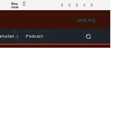
Buy
now
ehatan
Podcast