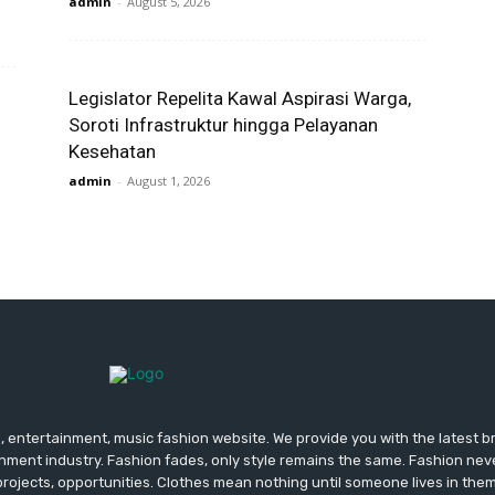
admin
-
August 5, 2026
Legislator Repelita Kawal Aspirasi Warga,
Soroti Infrastruktur hingga Pelayanan
Kesehatan
admin
-
August 1, 2026
 entertainment, music fashion website. We provide you with the latest 
inment industry. Fashion fades, only style remains the same. Fashion nev
projects, opportunities. Clothes mean nothing until someone lives in them