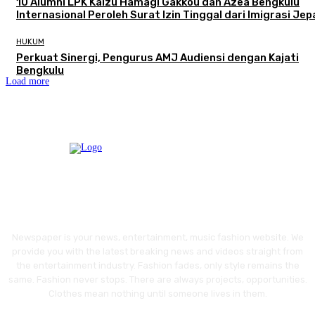
‎10 Alumni LPK Kaizu Hamagi Gakkou dan Azea Bengkulu
Internasional Peroleh Surat Izin Tinggal dari Imigrasi Je
HUKUM
Perkuat Sinergi, Pengurus AMJ Audiensi dengan Kajati
Bengkulu
Load more
Newspaper is your news, entertainment, music fashion website. We
provide you with the latest breaking news and videos straight from
the entertainment industry. Fashion fades, only style remains the
same. Fashion never stops. There are always projects, opportunities.
Clothes mean nothing until someone lives in them.