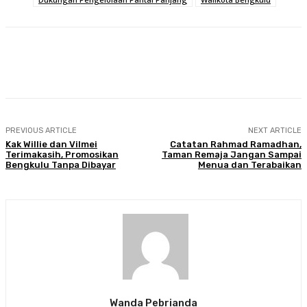
Facebook
Twitter
Pinterest
WhatsA
PREVIOUS ARTICLE
NEXT ARTICLE
Kak Willie dan Vilmei
Catatan Rahmad Ramadhan,
Terimakasih, Promosikan
Taman Remaja Jangan Sampai
Bengkulu Tanpa Dibayar
Menua dan Terabaikan
Wanda Pebrianda