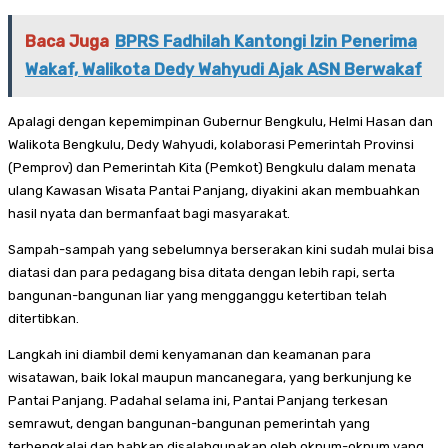
Baca Juga
BPRS Fadhilah Kantongi Izin Penerima
Wakaf, Walikota Dedy Wahyudi Ajak ASN Berwakaf
Apalagi dengan kepemimpinan Gubernur Bengkulu, Helmi Hasan dan
Walikota Bengkulu, Dedy Wahyudi, kolaborasi Pemerintah Provinsi
(Pemprov) dan Pemerintah Kita (Pemkot) Bengkulu dalam menata
ulang Kawasan Wisata Pantai Panjang, diyakini akan membuahkan
hasil nyata dan bermanfaat bagi masyarakat.
Sampah-sampah yang sebelumnya berserakan kini sudah mulai bisa
diatasi dan para pedagang bisa ditata dengan lebih rapi, serta
bangunan-bangunan liar yang mengganggu ketertiban telah
ditertibkan.
Langkah ini diambil demi kenyamanan dan keamanan para
wisatawan, baik lokal maupun mancanegara, yang berkunjung ke
Pantai Panjang. Padahal selama ini, Pantai Panjang terkesan
semrawut, dengan bangunan-bangunan pemerintah yang
terbengkalai dan bahkan disalahgunakan oleh oknum-oknum yang