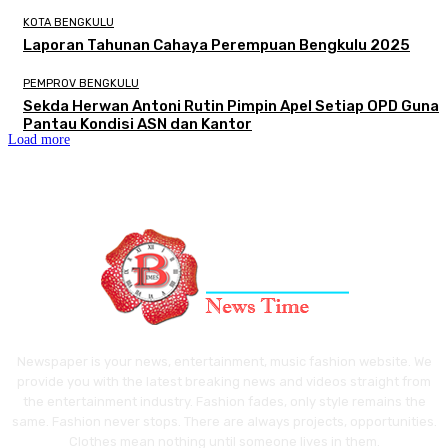
KOTA BENGKULU
Laporan Tahunan Cahaya Perempuan Bengkulu 2025
PEMPROV BENGKULU
Sekda Herwan Antoni Rutin Pimpin Apel Setiap OPD Guna
Pantau Kondisi ASN dan Kantor
Load more
Newspaper is your news, entertainment, music fashion website. We
provide you with the latest breaking news and videos straight from
the entertainment industry. Fashion fades, only style remains the
same. Fashion never stops. There are always projects, opportunities.
Clothes mean nothing until someone lives in them.