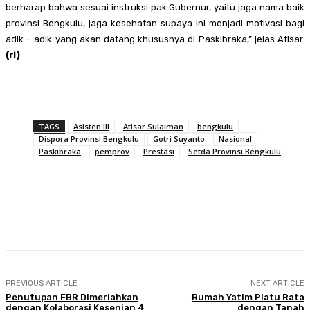
berharap bahwa sesuai instruksi pak Gubernur, yaitu jaga nama baik
provinsi Bengkulu, jaga kesehatan supaya ini menjadi motivasi bagi
adik – adik yang akan datang khususnya di Paskibraka,” jelas Atisar.
(rl)
TAGS
Asisten III
Atisar Sulaiman
bengkulu
Dispora Provinsi Bengkulu
Gotri Suyanto
Nasional
Paskibraka
pemprov
Prestasi
Setda Provinsi Bengkulu
Facebook
Twitter
Pinterest
WhatsA
PREVIOUS ARTICLE
NEXT ARTICLE
Penutupan FBR Dimeriahkan
Rumah Yatim Piatu Rata
dengan Kolaborasi Kesenian 4
dengan Tanah