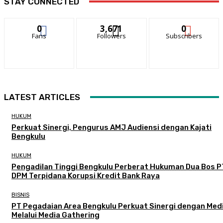
STAY CONNECTED
0
3,671
0
Fans
Followers
Subscribers
LATEST ARTICLES
HUKUM
Perkuat Sinergi, Pengurus AMJ Audiensi dengan Kajati
Bengkulu
HUKUM
Pengadilan Tinggi Bengkulu Perberat Hukuman Dua Bos P
DPM Terpidana Korupsi Kredit Bank Raya
BISNIS
PT Pegadaian Area Bengkulu Perkuat Sinergi dengan Med
Melalui Media Gathering