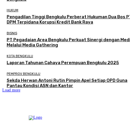
HUKUM
Pengadilan Tinggi Bengkulu Perberat Hukuman Dua Bos P
DPM Terpidana Korupsi Kredit Bank Raya
BISNIS
PT Pegadaian Area Bengkulu Perkuat Sinergi dengan Med
Melalui Media Gathering
KOTA BENGKULU
Laporan Tahunan Cahaya Perempuan Bengkulu 2025
PEMPROV BENGKULU
Sekda Herwan Antoni Rutin Pimpin Apel Setiap OPD Guna
Pantau Kondisi ASN dan Kantor
Load more