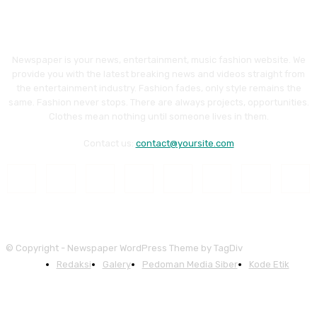
Newspaper is your news, entertainment, music fashion website. We
provide you with the latest breaking news and videos straight from
the entertainment industry. Fashion fades, only style remains the
same. Fashion never stops. There are always projects, opportunities.
Clothes mean nothing until someone lives in them.
Contact us:
contact@yoursite.com
© Copyright - Newspaper WordPress Theme by TagDiv
Redaksi
Galery
Pedoman Media Siber
Kode Etik