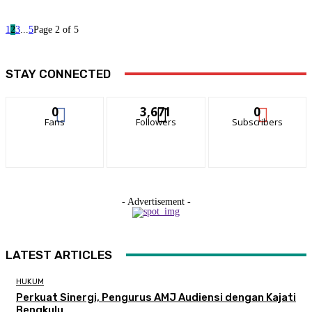
1
2
3
...
5
Page 2 of 5
STAY CONNECTED
0
3,671
0
Fans
Followers
Subscribers
- Advertisement -
LATEST ARTICLES
HUKUM
Perkuat Sinergi, Pengurus AMJ Audiensi dengan Kajati
Bengkulu