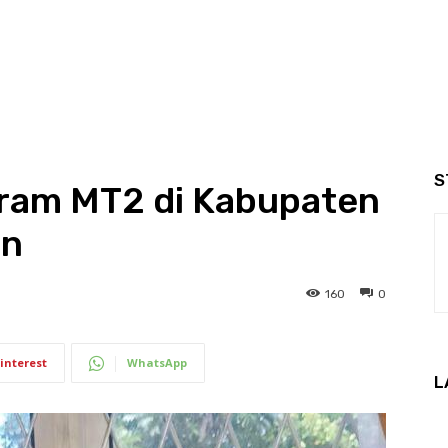
S
ram MT2 di Kabupaten
an
160
0
interest
WhatsApp
L