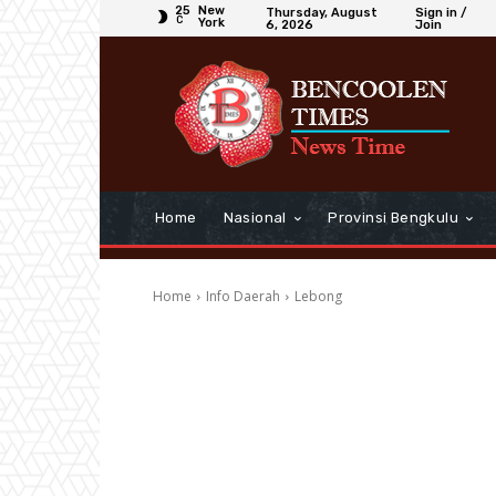
25
New
Thursday, August
Sign in /
C
York
6, 2026
Join
Home
Nasional
Provinsi Bengkulu
Home
Info Daerah
Lebong