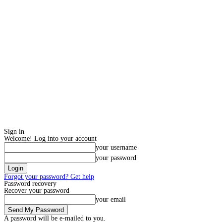
Sign in
Welcome! Log into your account
your username
your password
Forgot your password? Get help
Password recovery
Recover your password
your email
A password will be e-mailed to you.