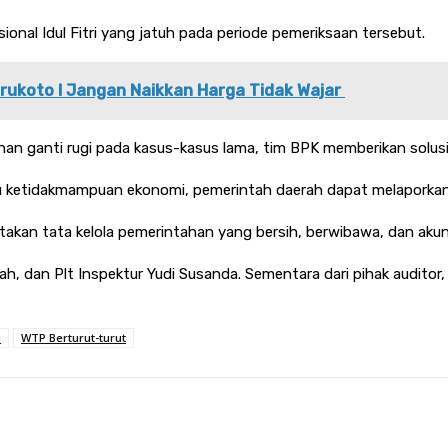
onal Idul Fitri yang jatuh pada periode pemeriksaan tersebut.
rukoto l Jangan Naikkan Harga Tidak Wajar
n ganti rugi pada kasus-kasus lama, tim BPK memberikan solusi m
au ketidakmampuan ekonomi, pemerintah daerah dapat melaporkan
kan tata kelola pemerintahan yang bersih, berwibawa, dan akun
, dan Plt Inspektur Yudi Susanda. Sementara dari pihak auditor, 
u
WTP Berturut-turut
terest
WhatsApp