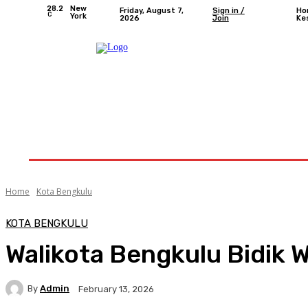
28.2
New
Friday, August 7,
Sign in /
Ho
C
York
2026
Join
Ke
Home
Nasional
Provinsi Bengkulu
Kota 
Home
Kota Bengkulu
KOTA BENGKULU
Walikota Bengkulu Bidik 
By
Admin
February 13, 2026