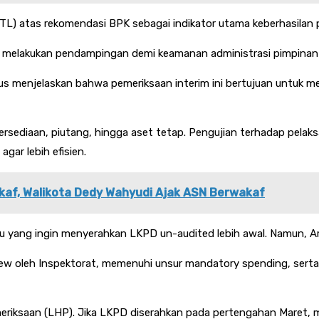
(TL) atas rekomendasi BPK sebagai indikator utama keberhasilan
lam melakukan pendampingan demi keamanan administrasi pimpinan 
us menjelaskan bahwa pemeriksaan interim ini bertujuan untuk me
ersediaan, piutang, hingga aset tetap. Pengujian terhadap pel
agar lebih efisien.
kaf, Walikota Dedy Wahyudi Ajak ASN Berwakaf
ang ingin menyerahkan LKPD un-audited lebih awal. Namun, Arif
iew oleh Inspektorat, memenuhi unsur mandatory spending, serta 
riksaan (LHP). Jika LKPD diserahkan pada pertengahan Maret, 