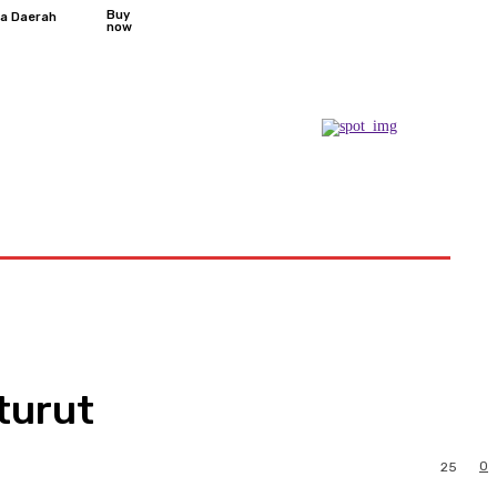
Buy
ta Daerah
now
Podcast
-turut
0
25