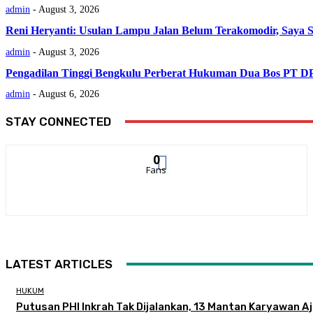
admin
-
August 3, 2026
Reni Heryanti: Usulan Lampu Jalan Belum Terakomodir, Saya 
admin
-
August 3, 2026
Pengadilan Tinggi Bengkulu Perberat Hukuman Dua Bos PT D
admin
-
August 6, 2026
STAY CONNECTED
0
Fans
LATEST ARTICLES
HUKUM
Putusan PHI Inkrah Tak Dijalankan, 13 Mantan Karyawan A