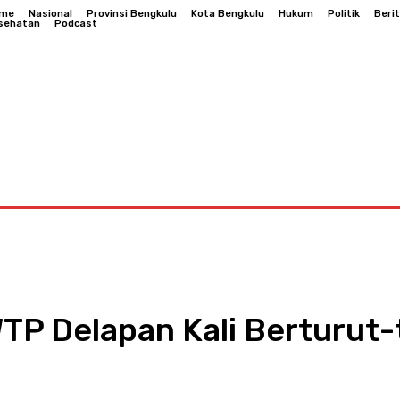
me
Nasional
Provinsi Bengkulu
Kota Bengkulu
Hukum
Politik
Beri
sehatan
Podcast
Bengkulu
Hukum
Politik
Berita Daerah
Kesehatan
WTP Delapan Kali Berturut