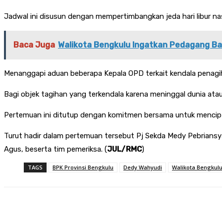
Jadwal ini disusun dengan mempertimbangkan jeda hari libur nasi
Baca Juga
Walikota Bengkulu Ingatkan Pedagang Ba
Menanggapi aduan beberapa Kepala OPD terkait kendala penagiha
Bagi objek tagihan yang terkendala karena meninggal dunia at
Pertemuan ini ditutup dengan komitmen bersama untuk mencipta
Turut hadir dalam pertemuan tersebut Pj Sekda Medy Pebriansyah
Agus, beserta tim pemeriksa. (
JUL/RMC
)
TAGS
BPK Provinsi Bengkulu
Dedy Wahyudi
Walikota Bengkul
Share
Facebook
Twitter
Pin