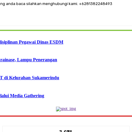
a yang anda baca silahkan menghubungi kami. +6281382248493
disiplinan Pegawai Dinas ESDM
Drainase, Lampu Penerangan
T di Kelurahan Sukamerindu
lalui Media Gathering