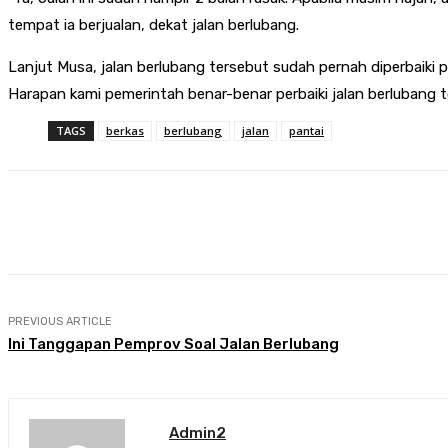
tempat ia berjualan, dekat jalan berlubang.
Lanjut Musa, jalan berlubang tersebut sudah pernah diperbaiki pe
Harapan kami pemerintah benar-benar perbaiki jalan berlubang 
TAGS
berkas
berlubang
jalan
pantai
Share
Facebook
Twitter
Pin
PREVIOUS ARTICLE
Ini Tanggapan Pemprov Soal Jalan Berlubang
Admin2