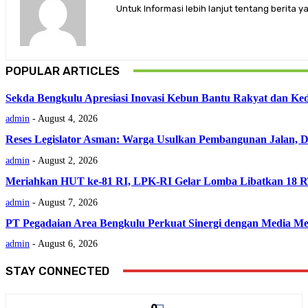
Untuk Informasi lebih lanjut tentang berit
POPULAR ARTICLES
Sekda Bengkulu Apresiasi Inovasi Kebun Bantu Rakyat dan Ke
admin
-
August 4, 2026
Reses Legislator Asman: Warga Usulkan Pembangunan Jalan, 
admin
-
August 2, 2026
Meriahkan HUT ke-81 RI, LPK-RI Gelar Lomba Libatkan 18 R
admin
-
August 7, 2026
PT Pegadaian Area Bengkulu Perkuat Sinergi dengan Media Me
admin
-
August 6, 2026
STAY CONNECTED