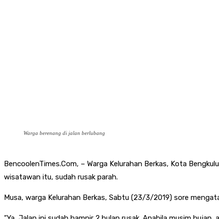
Warga berenang di jalan berlubang
BencoolenTimes.Com, – Warga Kelurahan Berkas, Kota Bengkulu m
wisatawan itu, sudah rusak parah.
Musa, warga Kelurahan Berkas, Sabtu (23/3/2019) sore mengataka
“Ya, Jalan ini sudah hampir 2 bulan rusak. Apabila musim hujan, 