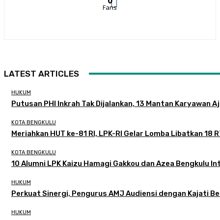
0
Fans
LATEST ARTICLES
HUKUM
Putusan PHI Inkrah Tak Dijalankan, 13 Mantan Karyawan A
KOTA BENGKULU
Meriahkan HUT ke-81 RI, LPK-RI Gelar Lomba Libatkan 18 
KOTA BENGKULU
‎10 Alumni LPK Kaizu Hamagi Gakkou dan Azea Bengkulu Int
HUKUM
Perkuat Sinergi, Pengurus AMJ Audiensi dengan Kajati B
HUKUM