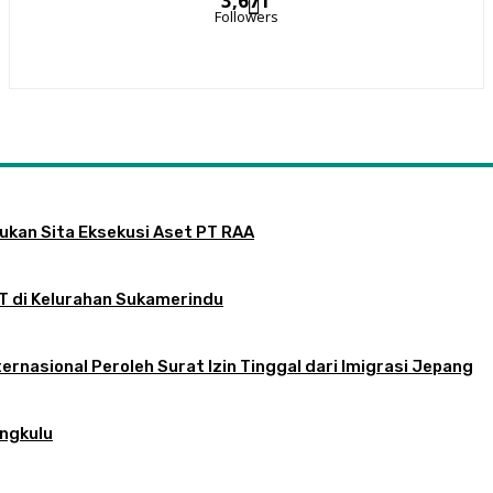
3,671
Followers
jukan Sita Eksekusi Aset PT RAA
RT di Kelurahan Sukamerindu
ernasional Peroleh Surat Izin Tinggal dari Imigrasi Jepang
engkulu