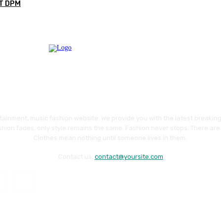
PT DPM
ainment, music fashion website. We provide you with the latest breakin
shion fades, only style remains the same. Fashion never stops. There are 
Clothes mean nothing until someone lives in them.
Contact us:
contact@yoursite.com