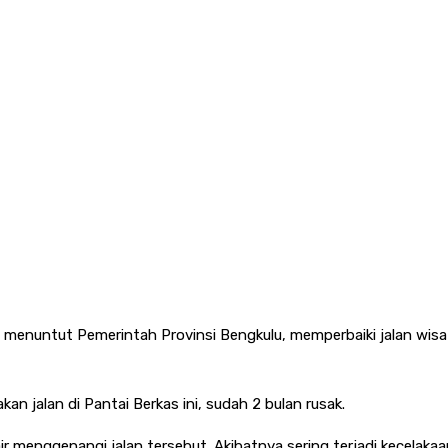
enuntut Pemerintah Provinsi Bengkulu, memperbaiki jalan wisata 
n jalan di Pantai Berkas ini, sudah 2 bulan rusak.
air menggenangi jalan tersebut. Akibatnya sering terjadi kecelaka