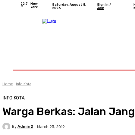
22.7
New
Saturday, August 8,
Sign in /
C
York
2026
Join
Home
Nasional
Provinsi Bengkulu
Kota 
Home
Info Kota
INFO KOTA
Warga Berkas: Jalan Jan
By
Admin2
March 23, 2019