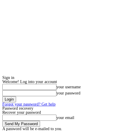
Sign in
Welcome! Log into your account
your username
your password
Forgot your password? Get help
Password recovery
Recover your password
your email
A password will be e-mailed to you.