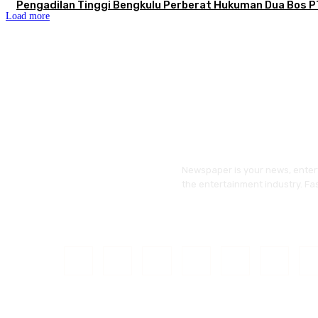
Pengadilan Tinggi Bengkulu Perberat Hukuman Dua Bos 
Load more
Newspaper is your news, entert
the entertainment industry. Fa