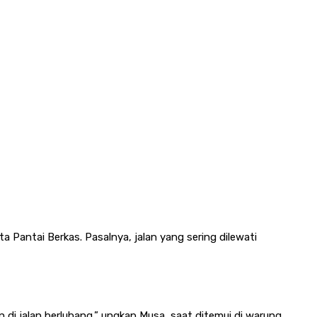
Pantai Berkas. Pasalnya, jalan yang sering dilewati
an di jalan berlubang,” ungkap Musa, saat ditemui di warung