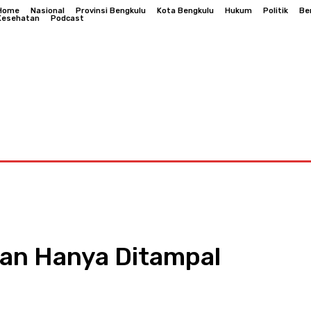
Home
Nasional
Provinsi Bengkulu
Kota Bengkulu
Hukum
Politik
Be
Kesehatan
Podcast
Bengkulu
Hukum
Politik
Berita Daerah
Kesehatan
gan Hanya Ditampal