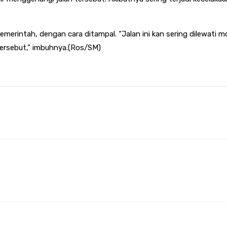
merintah, dengan cara ditampal. “Jalan ini kan sering dilewati mob
tersebut,” imbuhnya.(Ros/SM)
terest
WhatsApp