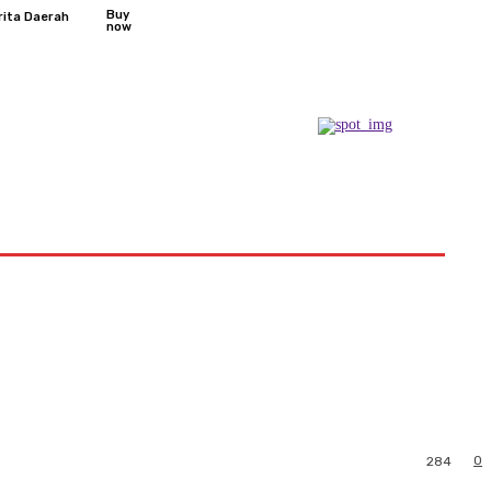
Buy
rita Daerah
now
Podcast
0
284