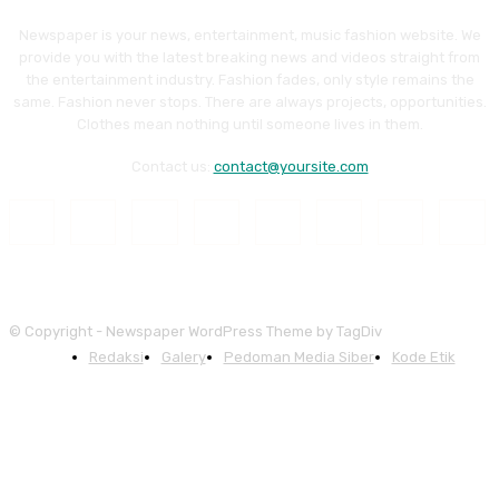
Newspaper is your news, entertainment, music fashion website. We
provide you with the latest breaking news and videos straight from
the entertainment industry. Fashion fades, only style remains the
same. Fashion never stops. There are always projects, opportunities.
Clothes mean nothing until someone lives in them.
Contact us:
contact@yoursite.com
© Copyright - Newspaper WordPress Theme by TagDiv
Redaksi
Galery
Pedoman Media Siber
Kode Etik