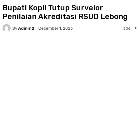
Bupati Kopli Tutup Surveior
Penilaian Akreditasi RSUD Lebong
By
Admin2
0
December 1, 2023
306
Facebook
Twitter
Pinterest
WhatsA