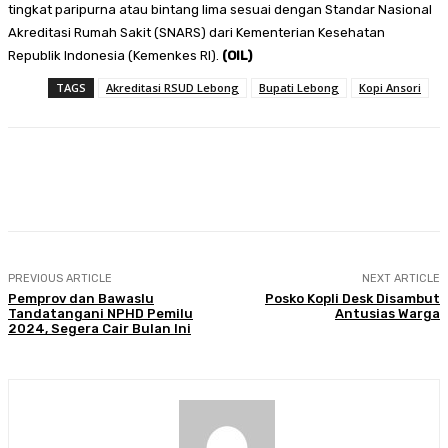
tingkat paripurna atau bintang lima sesuai dengan Standar Nasional
Akreditasi Rumah Sakit (SNARS) dari Kementerian Kesehatan
Republik Indonesia (Kemenkes RI).
(OIL)
TAGS
Akreditasi RSUD Lebong
Bupati Lebong
Kopi Ansori
Facebook
Twitter
Pinterest
WhatsA
PREVIOUS ARTICLE
NEXT ARTICLE
Pemprov dan Bawaslu
Posko Kopli Desk Disambut
Tandatangani NPHD Pemilu
Antusias Warga
2024, Segera Cair Bulan Ini