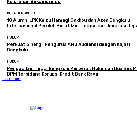
Kelurahan Sukamerindu
KOTA BENGKULU
‎10 Alumni LPK Kaizu Hamagi Gakkou dan Azea Bengkulu
Internasional Peroleh Surat Izin Tinggal dari Imigrasi Je
HUKUM
Perkuat Sinergi, Pengurus AMJ Audiensi dengan Kajati
Bengkulu
HUKUM
Pengadilan Tinggi Bengkulu Perberat Hukuman Dua Bos P
DPM Terpidana Korupsi Kredit Bank Raya
Load more