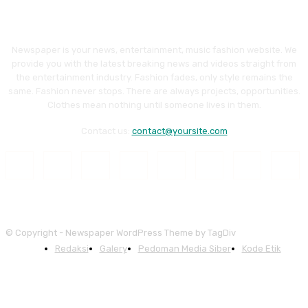
Newspaper is your news, entertainment, music fashion website. We
provide you with the latest breaking news and videos straight from
the entertainment industry. Fashion fades, only style remains the
same. Fashion never stops. There are always projects, opportunities.
Clothes mean nothing until someone lives in them.
Contact us:
contact@yoursite.com
© Copyright - Newspaper WordPress Theme by TagDiv
Redaksi
Galery
Pedoman Media Siber
Kode Etik