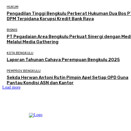
HUKUM
Pengadilan Tinggi Bengkulu Perberat Hukuman Dua Bos P
DPM Terpidana Korupsi Kredit Bank Raya
BISNIS
PT Pegadaian Area Bengkulu Perkuat Sinergi dengan Med
Melalui Media Gathering
KOTA BENGKULU
Laporan Tahunan Cahaya Perempuan Bengkulu 2025
PEMPROV BENGKULU
Sekda Herwan Antoni Rutin Pimpin Apel Setiap OPD Guna
Pantau Kondisi ASN dan Kantor
Load more