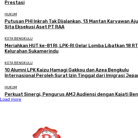
Prestasi
HUKUM
Putusan PHI Inkrah Tak Dijalankan, 13 Mantan Karyawan Aj
Sita Eksekusi Aset PT RAA
KOTA BENGKULU
Meriahkan HUT ke-81 RI, LPK-RI Gelar Lomba Libatkan 18 RT
Kelurahan Sukamerindu
KOTA BENGKULU
‎10 Alumni LPK Kaizu Hamagi Gakkou dan Azea Bengkulu
Internasional Peroleh Surat Izin Tinggal dari Imigrasi Jep
HUKUM
Perkuat Sinergi, Pengurus AMJ Audiensi dengan Kajati Be
Load more