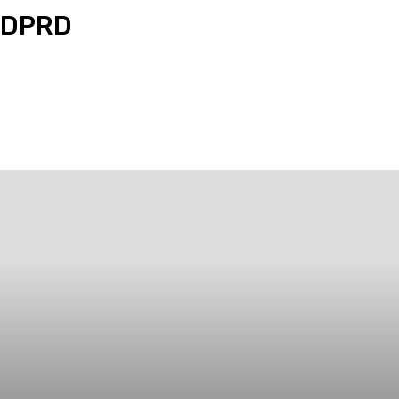
DPRD
BDTV
Bengkulu Selatan
Bengkulu Utara
Berita pemerintah
Bisnis
Business