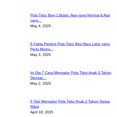
Pola Tidur Bayi 1 Bulan: Apa yang Normal & Apa
yang...
May 4, 2025
5 Fakta Penting Pola Tidur Bayi Baru Lahir yang
Perlu Moms...
May 3, 2025
Ini Dia 7 Cara Mengatur Pola Tidur Anak 3 Tahun
Dengan...
May 2, 2025
5 Tips Mengatur Pola Tidur Anak 2 Tahun Tanpa
Ribet
April 18, 2025