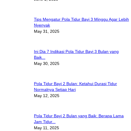
Tips Mengatur Pola Tidur Bayi 3 Minggu Agar Lebih
Nyenyak
May 31, 2025
Ini Dia 7 Indikasi Pola Tidur Bayi 3 Bulan yang
Baik...
May 30, 2025
Pola Tidur Bayi 2 Bulan: Ketahui Durasi Tidur
Normalnya Setiap Hari
May 12, 2025
Pola Tidur Bayi 2 Bulan yang Baik: Berapa Lama
Jam Tidur...
May 11, 2025