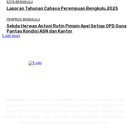
KOTA BENGKULU
Laporan Tahunan Cahaya Perempuan Bengkulu 2025
PEMPROV BENGKULU
Sekda Herwan Antoni Rutin Pimpin Apel Setiap OPD Guna
Pantau Kondisi ASN dan Kantor
Load more
Newspaper is your news, entertainment, music fashion website. We
provide you with the latest breaking news and videos straight from
the entertainment industry. Fashion fades, only style remains the
same. Fashion never stops. There are always projects, opportunities.
Clothes mean nothing until someone lives in them.