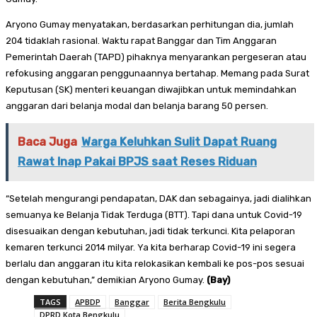
Aryono Gumay menyatakan, berdasarkan perhitungan dia, jumlah
204 tidaklah rasional. Waktu rapat Banggar dan Tim Anggaran
Pemerintah Daerah (TAPD) pihaknya menyarankan pergeseran atau
refokusing anggaran penggunaannya bertahap. Memang pada Surat
Keputusan (SK) menteri keuangan diwajibkan untuk memindahkan
anggaran dari belanja modal dan belanja barang 50 persen.
Baca Juga
Warga Keluhkan Sulit Dapat Ruang
Rawat Inap Pakai BPJS saat Reses Riduan
“Setelah mengurangi pendapatan, DAK dan sebagainya, jadi dialihkan
semuanya ke Belanja Tidak Terduga (BTT). Tapi dana untuk Covid-19
disesuaikan dengan kebutuhan, jadi tidak terkunci. Kita pelaporan
kemaren terkunci 2014 milyar. Ya kita berharap Covid-19 ini segera
berlalu dan anggaran itu kita relokasikan kembali ke pos-pos sesuai
dengan kebutuhan,” demikian Aryono Gumay.
(Bay)
TAGS
APBDP
Banggar
Berita Bengkulu
DPRD Kota Bengkulu