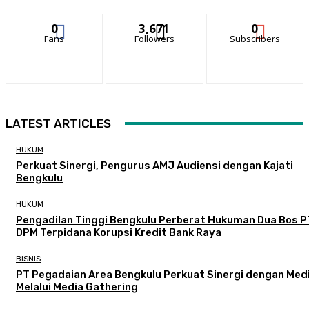
0
3,671
0
Fans
Followers
Subscribers
LATEST ARTICLES
HUKUM
Perkuat Sinergi, Pengurus AMJ Audiensi dengan Kajati
Bengkulu
HUKUM
Pengadilan Tinggi Bengkulu Perberat Hukuman Dua Bos P
DPM Terpidana Korupsi Kredit Bank Raya
BISNIS
PT Pegadaian Area Bengkulu Perkuat Sinergi dengan Med
Melalui Media Gathering