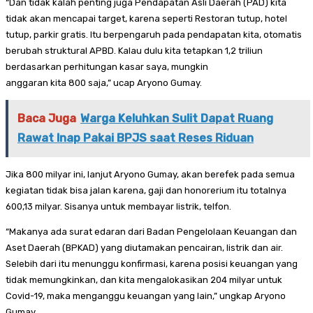
“Dan tidak kalah penting juga Pendapatan Asli Daerah (PAD) kita
tidak akan mencapai target, karena seperti Restoran tutup, hotel
tutup, parkir gratis. Itu berpengaruh pada pendapatan kita, otomatis
berubah struktural APBD. Kalau dulu kita tetapkan 1,2 triliun
berdasarkan perhitungan kasar saya, mungkin
anggaran kita 800 saja,” ucap Aryono Gumay.
Baca Juga
Warga Keluhkan Sulit Dapat Ruang
Rawat Inap Pakai BPJS saat Reses Riduan
Jika 800 milyar ini, lanjut Aryono Gumay, akan berefek pada semua
kegiatan tidak bisa jalan karena, gaji dan honorerium itu totalnya
600,13 milyar. Sisanya untuk membayar listrik, telfon.
“Makanya ada surat edaran dari Badan Pengelolaan Keuangan dan
Aset Daerah (BPKAD) yang diutamakan pencairan, listrik dan air.
Selebih dari itu menunggu konfirmasi, karena posisi keuangan yang
tidak memungkinkan, dan kita mengalokasikan 204 milyar untuk
Covid-19, maka menganggu keuangan yang lain,” ungkap Aryono
Gumay.