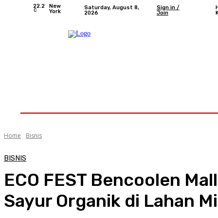
22.2
New
Saturday, August 8,
Sign in /
C
York
2026
Join
Home
Nasional
Provinsi Bengkulu
Kota 
Home
Bisnis
BISNIS
ECO FEST Bencoolen Mall:
Sayur Organik di Lahan M