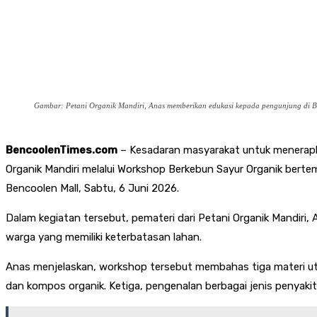
Gambar: Petani Organik Mandiri, Anas memberikan edukasi kepada pengunjung di B
BencoolenTimes.com
– Kesadaran masyarakat untuk menerapkan
Organik Mandiri melalui Workshop Berkebun Sayur Organik bert
Bencoolen Mall, Sabtu, 6 Juni 2026.
Dalam kegiatan tersebut, pemateri dari Petani Organik Mandiri
warga yang memiliki keterbatasan lahan.
Anas menjelaskan, workshop tersebut membahas tiga materi ut
dan kompos organik. Ketiga, pengenalan berbagai jenis penyaki