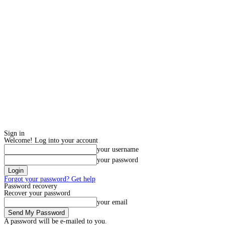
Sign in
Welcome! Log into your account
your username
your password
Forgot your password? Get help
Password recovery
Recover your password
your email
A password will be e-mailed to you.