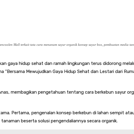
encoolen Mall terkait tata cara menanam sayur organik konsep sayur box, pembuatan media t
 gaya hidup sehat dan ramah lingkungan terus didorong melalui 
ema “Bersama Mewujudkan Gaya Hidup Sehat dan Lestari dari Ruma
, Anas, membagikan pengetahuan tentang cara berkebun sayur org
ama. Pertama, pengenalan konsep berkebun di lahan sempit ata
t tanaman beserta solusi pengendaliannya secara organik.