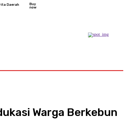
Buy
rita Daerah
now
Podcast
Edukasi Warga Berkebun