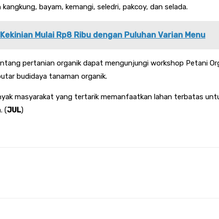
n kangkung, bayam, kemangi, seledri, pakcoy, dan selada.
n Kekinian Mulai Rp8 Ribu dengan Puluhan Varian Menu
ntang pertanian organik dapat mengunjungi workshop Petani Orga
utar budidaya tanaman organik.
 banyak masyarakat yang tertarik memanfaatkan lahan terbatas u
 (
JUL
)
terest
WhatsApp