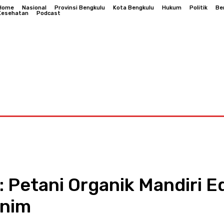
Home
Nasional
Provinsi Bengkulu
Kota Bengkulu
Hukum
Politik
Be
Kesehatan
Podcast
Bengkulu
Hukum
Politik
Berita Daerah
Kesehatan
 Petani Organik Mandiri 
inim