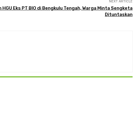
NEXT ARTICLE
 HGU Eks PT BIO di Bengkulu Tengah, Warga Minta Sengketa
Dituntaskan