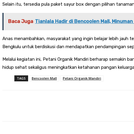
Selain itu, tersedia pula paket sayur box dengan pilihan tanama
Baca Juga
Tianlala Hadir di Bencoolen Mall, Minuma
Anas menambahkan, masyarakat yang ingin belajar lebih jauh te
Bengkulu untuk berdiskusi dan mendapatkan pendampingan sep
Melalui kegiatan ini, Petani Organik Mandiri berharap semakin
hidup sehat sekaligus meningkatkan ketahanan pangan keluarga.
TAGS
Bencoolen Mall
Petani Organik Mandiri
Share
Facebook
Twitter
Pin