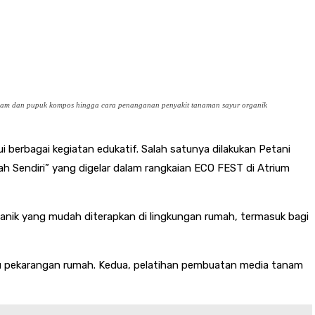
anam dan pupuk kompos hingga cara penanganan penyakit tanaman sayur organik
berbagai kegiatan edukatif. Salah satunya dilakukan Petani
h Sendiri” yang digelar dalam rangkaian ECO FEST di Atrium
anik yang mudah diterapkan di lingkungan rumah, termasuk bagi
u pekarangan rumah. Kedua, pelatihan pembuatan media tanam