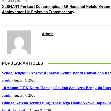
PREVIOUS ARTICLE
XLSMART Perkuat Kepemimpinan 5G Nasional Melalui Green
Achievement in Emission Transparency
Admin
POPULAR ARTICLES
Sekda Bengkulu Apresiasi Inovasi Kebun Bantu Rakyat dan Ke
admin
-
August 4, 2026
‎10 Alumni LPK Kaizu Hamagi Gakkou dan Azea Bengkulu Interna
admin
-
August 7, 2026
Diduga Karena Tersinggung, Anak Tega Habisi Nyawa Bapak Se
Wanda Pebrianda
-
August 3, 2026