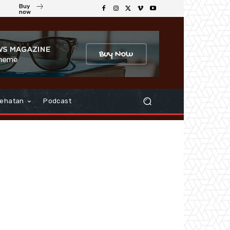
Buy
now
ehatan
Podcast