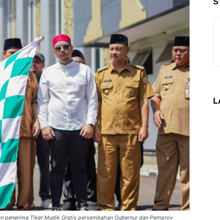
S
L
n penerima Tiket Mudik Gratis persembahan Gubernur dan Pemprov