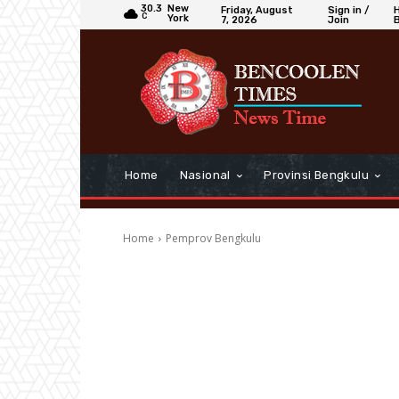
30.3
New
Friday, August
Sign in /
C
York
7, 2026
Join
Home
Nasional
Provinsi Bengkulu
Home
Pemprov Bengkulu