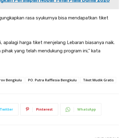
kan Persiapan Nobar Final Piala Dunia 2026
gungkapkan rasa syukurnya bisa mendapatkan tiket
 apalagi harga tiket menjelang Lebaran biasanya naik.
pihak yang telah mendukung program ini,’’ kata
ov Bengkulu
PO. Putra Rafflesia Bengkulu
Tiket Mudik Gratis
Twitter
Pinterest
WhatsApp