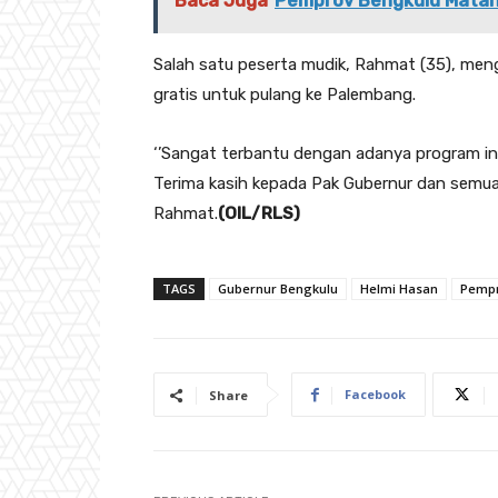
Baca Juga
Pemprov Bengkulu Matang
Salah satu peserta mudik, Rahmat (35), men
gratis untuk pulang ke Palembang.
‘’Sangat terbantu dengan adanya program ini,
Terima kasih kepada Pak Gubernur dan semua 
Rahmat.
(OIL/RLS)
TAGS
Gubernur Bengkulu
Helmi Hasan
Pempr
Facebook
Share