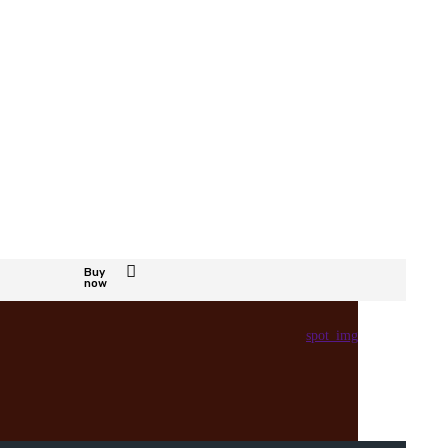
Buy
now