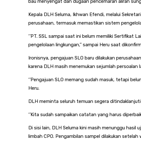
bau menyengat dan dugaan pencemaran aliran sungai
Kepala DLH Seluma, Ikhwan Efendi, melalui Sekreta
perusahaan, termasuk memastikan sistem pengelolaa
‘’PT. SSL sampai saat ini belum memiliki Sertifika
pengelolaan lingkungan,’’ sampai Heru saat dikonfir
Ironisnya, pengajuan SLO baru dilakukan perusahaa
karena DLH masih menemukan sejumlah persoalan lai
‘’Pengajuan SLO memang sudah masuk, tetapi belum
Heru.
DLH meminta seluruh temuan segera ditindaklanjuti 
‘’Kita sudah sampaikan catatan yang harus diperbaiki.
Di sisi lain, DLH Seluma kini masih menunggu hasil 
limbah CPO. Pengambilan sampel dilakukan setelah