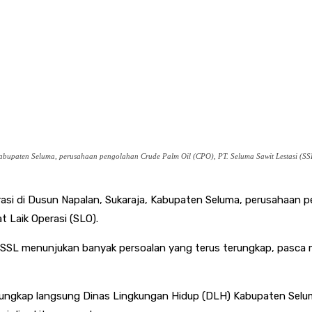
bupaten Seluma, perusahaan pengolahan Crude Palm Oil (CPO), PT. Seluma Sawit Lestasi (SSL)
asi di Dusun Napalan, Sukaraja, Kabupaten Seluma, perusahaan p
t Laik Operasi (SLO).
 SSL menunjukan banyak persoalan yang terus terungkap, pasca 
iungkap langsung Dinas Lingkungan Hidup (DLH) Kabupaten Selum