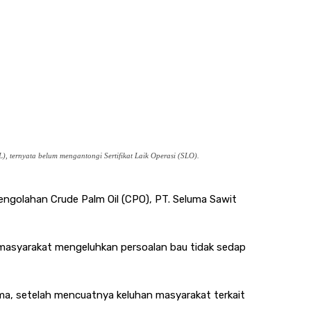
, ternyata belum mengantongi Sertifikat Laik Operasi (SLO).
engolahan Crude Palm Oil (CPO), PT. Seluma Sawit
masyarakat mengeluhkan persoalan bau tidak sedap
a, setelah mencuatnya keluhan masyarakat terkait