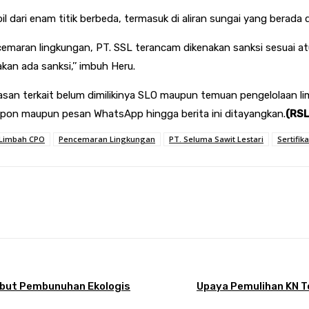
l dari enam titik berbeda, termasuk di aliran sungai yang berada d
cemaran lingkungan, PT. SSL terancam dikenakan sanksi sesuai at
kan ada sanksi,’’ imbuh Heru.
asan terkait belum dimilikinya SLO maupun temuan pengelolaan l
epon maupun pesan WhatsApp hingga berita ini ditayangkan.
(RSL
Limbah CPO
Pencemaran Lingkungan
PT. Seluma Sawit Lestari
Sertifik
Pinterest
WhatsApp
ebut Pembunuhan Ekologis
Upaya Pemulihan KN Te