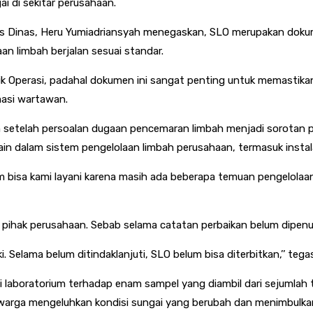
 di sekitar perusahaan.
ris Dinas, Heru Yumiadriansyah menegaskan, SLO merupakan doku
n limbah berjalan sesuai standar.
t Laik Operasi, padahal dokumen ini sangat penting untuk memast
masi wartawan.
n setelah persoalan dugaan pencemaran limbah menjadi sorotan p
n dalam sistem pengelolaan limbah perusahaan, termasuk instalas
 bisa kami layani karena masih ada beberapa temuan pengelolaan
pihak perusahaan. Sebab selama catatan perbaikan belum dipenuhi
 Selama belum ditindaklanjuti, SLO belum bisa diterbitkan,’’ tegas
uji laboratorium terhadap enam sampel yang diambil dari sejumlah 
 warga mengeluhkan kondisi sungai yang berubah dan menimbulkan