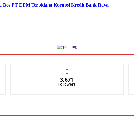
a Bos PT DPM Terpidana Korupsi Kredit Bank Raya
3,671
Followers