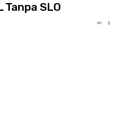
SL Tanpa SLO
0
60