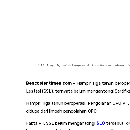
SLO: Hampir Tiga tahun beroperasi di Dusun Napalan, Sukaraja, Ka
Bencoolentimes.com
– Hampir Tiga tahun beroper
Lestasi (SSL), ternyata belum mengantongi Sertifika
Hampir Tiga tahun beroperasi, Pengolahan CPO PT.
diduga dari limbah pengolahan CPO.
Fakta PT. SSL belum mengantongi
SLO
tersebut, d