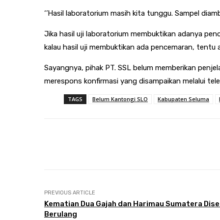
‘’Hasil laboratorium masih kita tunggu. Sampel diambi
Jika hasil uji laboratorium membuktikan adanya pen
kalau hasil uji membuktikan ada pencemaran, tentu a
Sayangnya, pihak PT. SSL belum memberikan penjel
merespons konfirmasi yang disampaikan melalui tel
TAGS
Belum Kantongi SLO
Kabupaten Seluma
Share
Facebook
Twitter
PREVIOUS ARTICLE
Kematian Dua Gajah dan Harimau Sumatera Dis
Berulang