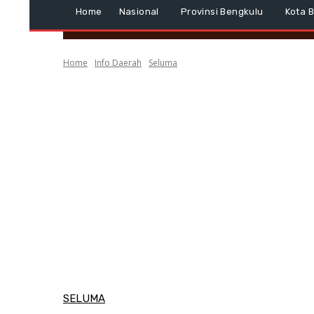
Home
Nasional
Provinsi Bengkulu
Kota 
Home
Info Daerah
Seluma
SELUMA