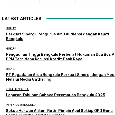
LATEST ARTICLES
HUKUM
Perkuat Sinergi, Pengurus AMJ Audiensi dengan Kajati
Bengkulu
HUKUM
Pengadilan Tinggi Bengkulu Perberat Hukuman Dua Bos P
DPM Terpidana Korupsi Kredit Bank Raya
BISNIS
PT Pegadaian Area Bengkulu Perkuat Sinergi dengan Med
Melalui Media Gathering
KOTA BENGKULU
Laporan Tahunan Cahaya Perempuan Bengkulu 2025
PEMPROV BENGKULU
Sekda Herwan Antoni Rutin Pimpin Apel Setiap OPD Guna