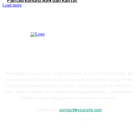
Pantau Kondisi ASN dan Kantor
Load more
Newspaper is your news, entertainment, music fashion website. We
provide you with the latest breaking news and videos straight from
the entertainment industry. Fashion fades, only style remains the
same. Fashion never stops. There are always projects, opportunities.
Clothes mean nothing until someone lives in them.
Contact us:
contact@yoursite.com