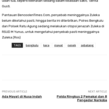
udah tua, seperti kelihatan sedang dalam keadaan sakit,” cerita
Gusti.
Pantauan BencoolenTimes.Com, penyebab meninggalnya Zuleka
belum diketahui pasti, hingga berita ini diterbitkan, Polres Bengkulu
dan Polsek Ratu Agung sedang melakukan otopsi jenazah Zuleka di
RSUD M Yunus, untuk mengetahui penyebab pasti meninggalnya
Zuleka.(Ros)
TAGS
bengkulu
kara
mayat
nenek
sebatang
Facebook
Twitter
Pinterest
WhatsA
PREVIOUS ARTICLE
NEXT ARTICLE
Ada Mayat di Nusa Indah
Polda Ringkus 2 Pemakai dan 8
Pengedar Narkoba