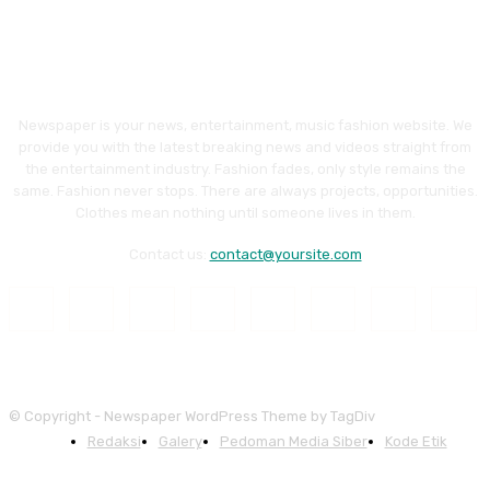
Newspaper is your news, entertainment, music fashion website. We
provide you with the latest breaking news and videos straight from
the entertainment industry. Fashion fades, only style remains the
same. Fashion never stops. There are always projects, opportunities.
Clothes mean nothing until someone lives in them.
Contact us:
contact@yoursite.com
© Copyright - Newspaper WordPress Theme by TagDiv
Redaksi
Galery
Pedoman Media Siber
Kode Etik