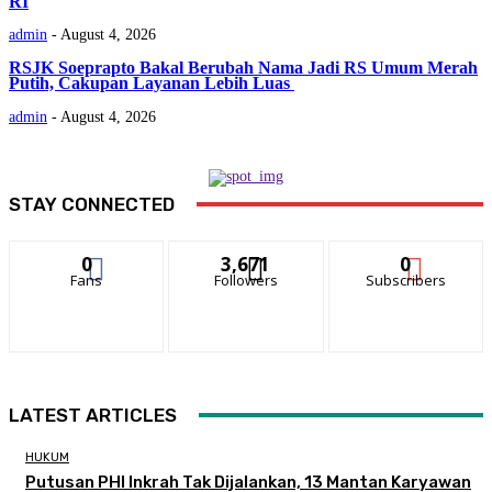
RI
admin
-
August 4, 2026
RSJK Soeprapto Bakal Berubah Nama Jadi RS Umum Merah
Putih, Cakupan Layanan Lebih Luas
admin
-
August 4, 2026
STAY CONNECTED
0
3,671
0
Fans
Followers
Subscribers
LATEST ARTICLES
HUKUM
Putusan PHI Inkrah Tak Dijalankan, 13 Mantan Karyawan