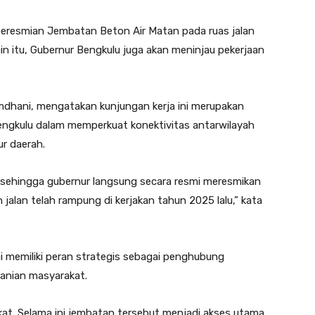
peresmian Jembatan Beton Air Matan pada ruas jalan
n itu, Gubernur Bengkulu juga akan meninjau pekerjaan
mdhani, mengatakan kunjungan kerja ini merupakan
engkulu dalam memperkuat konektivitas antarwilayah
r daerah.
si, sehingga gubernur langsung secara resmi meresmikan
alan telah rampung di kerjakan tahun 2025 lalu,” kata
i memiliki peran strategis sebagai penghubung
tanian masyarakat.
at. Selama ini jembatan tersebut menjadi akses utama