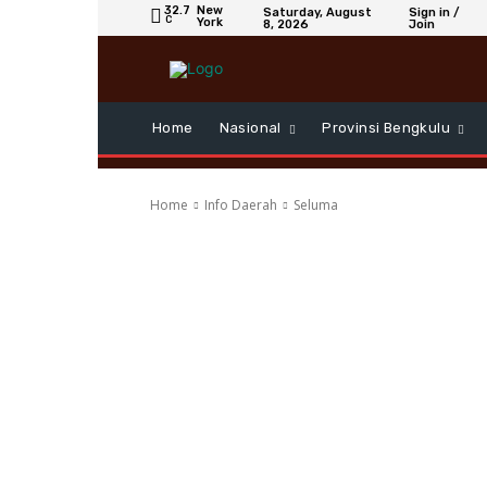
32.7
New
Saturday, August
Sign in /
C
York
8, 2026
Join
Home
Nasional
Provinsi Bengkulu
Home
Info Daerah
Seluma