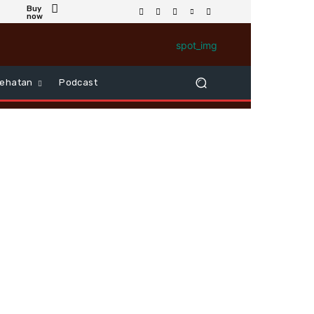
Buy
now
ehatan
Podcast