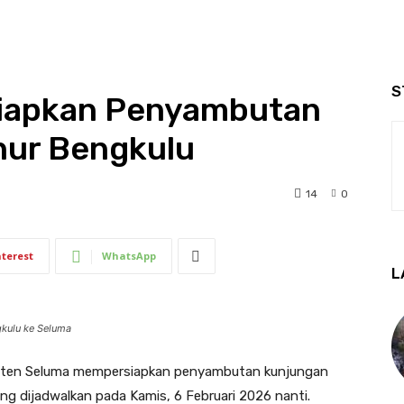
S
iapkan Penyambutan
nur Bengkulu
14
0
nterest
WhatsApp
L
gkulu ke Seluma
ten Seluma mempersiapkan penyambutan kunjungan
g dijadwalkan pada Kamis, 6 Februari 2026 nanti.