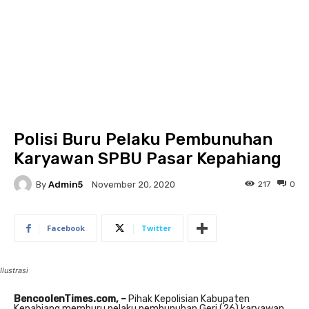
Polisi Buru Pelaku Pembunuhan
Karyawan SPBU Pasar Kepahiang
By
Admin5
217
0
November 20, 2020
Facebook
Twitter
Ilustrasi
BencoolenTimes.com, –
Pihak Kepolisian Kabupaten
Kepahiang memburu pelaku pembunuhan Geri (26) karyawan