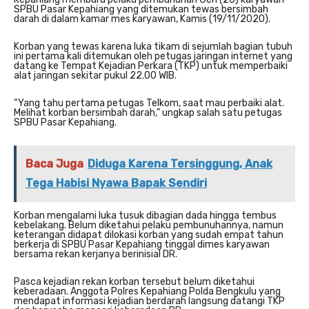
SPBU Pasar Kepahiang yang ditemukan tewas bersimbah
darah di dalam kamar mes karyawan, Kamis (19/11/2020).
Korban yang tewas karena luka tikam di sejumlah bagian tubuh
ini pertama kali ditemukan oleh petugas jaringan internet yang
datang ke Tempat Kejadian Perkara (TKP) untuk memperbaiki
alat jaringan sekitar pukul 22.00 WIB.
“Yang tahu pertama petugas Telkom, saat mau perbaiki alat.
Melihat korban bersimbah darah,” ungkap salah satu petugas
SPBU Pasar Kepahiang.
Baca Juga
Diduga Karena Tersinggung, Anak
Tega Habisi Nyawa Bapak Sendiri
Korban mengalami luka tusuk dibagian dada hingga tembus
kebelakang. Belum diketahui pelaku pembunuhannya, namun
keterangan didapat dilokasi korban yang sudah empat tahun
berkerja di SPBU Pasar Kepahiang tinggal dimes karyawan
bersama rekan kerjanya berinisial DR.
Pasca kejadian rekan korban tersebut belum diketahui
keberadaan. Anggota Polres Kepahiang Polda Bengkulu yang
mendapat informasi kejadian berdarah langsung datangi TKP