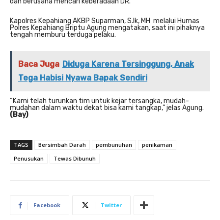
dan berusaha mencari keberadaan DR.
Kapolres Kepahiang AKBP Suparman, S.Ik, MH melalui Humas
Polres Kepahiang Briptu Agung mengatakan, saat ini pihaknya
tengah memburu terduga pelaku.
Baca Juga
Diduga Karena Tersinggung, Anak
Tega Habisi Nyawa Bapak Sendiri
“Kami telah turunkan tim untuk kejar tersangka, mudah-
mudahan dalam waktu dekat bisa kami tangkap,” jelas Agung.
(Bay)
TAGS
Bersimbah Darah
pembunuhan
penikaman
Penusukan
Tewas Dibunuh
Facebook
Twitter