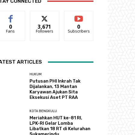
TAY CONNECTED
0
3,671
0
Fans
Followers
Subscribers
ATEST ARTICLES
HUKUM
Putusan PHI Inkrah Tak
Dijalankan, 13 Mantan
Karyawan Ajukan Sita
Eksekusi Aset PT RAA
KOTA BENGKULU
Meriahkan HUT ke-81 RI,
LPK-RI Gelar Lomba
Libatkan 18 RT di Kelurahan
Sukamerindu