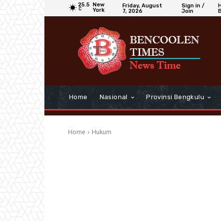
25.5
New
Friday, August
Sign in /
C
York
7, 2026
Join
Home
Nasional
Provinsi Bengkulu
Home
Hukum