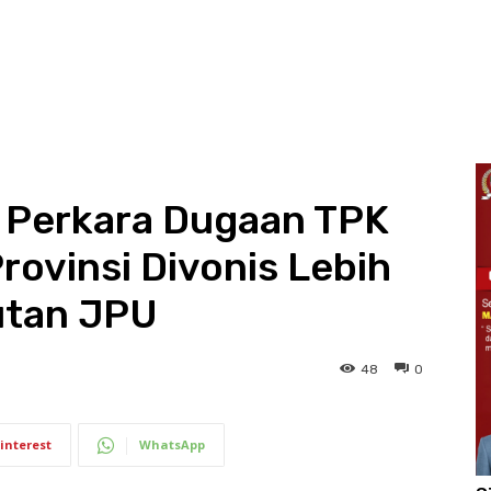
 Perkara Dugaan TPK
rovinsi Divonis Lebih
utan JPU
48
0
interest
WhatsApp