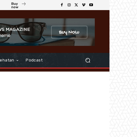
Buy
now
ehatan
Podcast