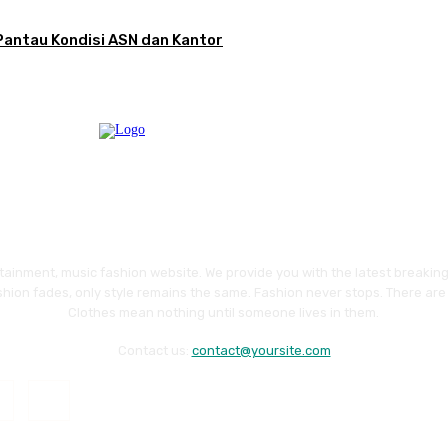
Pantau Kondisi ASN dan Kantor
ainment, music fashion website. We provide you with the latest breakin
shion fades, only style remains the same. Fashion never stops. There are 
Clothes mean nothing until someone lives in them.
Contact us:
contact@yoursite.com