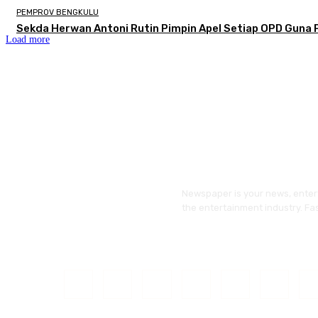
PEMPROV BENGKULU
Sekda Herwan Antoni Rutin Pimpin Apel Setiap OPD Guna 
Load more
Newspaper is your news, entert
the entertainment industry. Fa