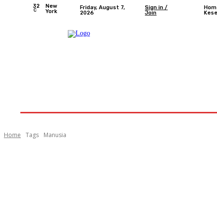
32
New
Friday, August 7,
Sign in /
Hom
C
York
2026
Join
Kes
Home
Nasional
Provinsi Bengkulu
Kota 
Home
Tags
Manusia