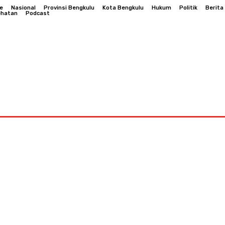
e
Nasional
Provinsi Bengkulu
Kota Bengkulu
Hukum
Politik
Berita
ehatan
Podcast
Bengkulu
Hukum
Politik
Berita Daerah
Kesehatan