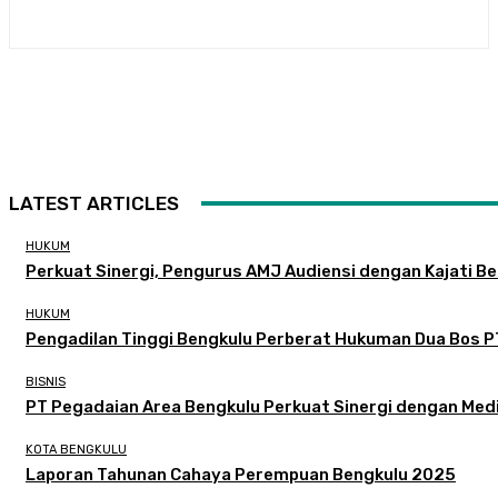
LATEST ARTICLES
HUKUM
Perkuat Sinergi, Pengurus AMJ Audiensi dengan Kajati B
HUKUM
Pengadilan Tinggi Bengkulu Perberat Hukuman Dua Bos P
BISNIS
PT Pegadaian Area Bengkulu Perkuat Sinergi dengan Medi
KOTA BENGKULU
Laporan Tahunan Cahaya Perempuan Bengkulu 2025