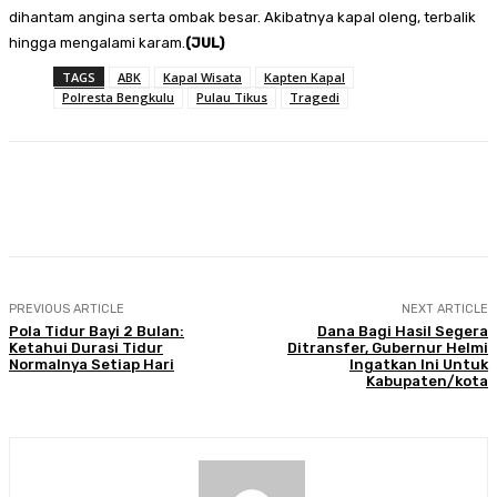
dihantam angina serta ombak besar. Akibatnya kapal oleng, terbalik
hingga mengalami karam.
(JUL)
TAGS
ABK
Kapal Wisata
Kapten Kapal
Polresta Bengkulu
Pulau Tikus
Tragedi
Facebook
Twitter
Pinterest
WhatsA
PREVIOUS ARTICLE
NEXT ARTICLE
Pola Tidur Bayi 2 Bulan:
Dana Bagi Hasil Segera
Ketahui Durasi Tidur
Ditransfer, Gubernur Helmi
Normalnya Setiap Hari
Ingatkan Ini Untuk
Kabupaten/kota