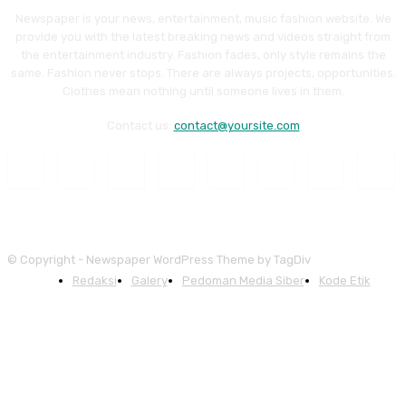
Newspaper is your news, entertainment, music fashion website. We
provide you with the latest breaking news and videos straight from
the entertainment industry. Fashion fades, only style remains the
same. Fashion never stops. There are always projects, opportunities.
Clothes mean nothing until someone lives in them.
Contact us:
contact@yoursite.com
© Copyright - Newspaper WordPress Theme by TagDiv
Redaksi
Galery
Pedoman Media Siber
Kode Etik