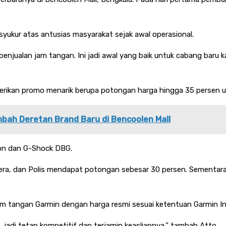
ukur atas antusias masyarakat sejak awal operasional.
enjualan jam tangan. Ini jadi awal yang baik untuk cabang baru kam
rikan promo menarik berupa potongan harga hingga 35 persen u
bah Deretan Brand Baru di Bencoolen Mall
tion dan G-Shock DBG.
Crispera, dan Polis mendapat potongan sebesar 30 persen. Sement
am tangan Garmin dengan harga resmi sesuai ketentuan Garmin In
 jadi tetap kompetitif dan terjamin keasliannya,” tambah Atto.