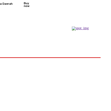
Buy
ta Daerah
now
Podcast