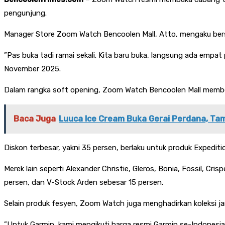
pengunjung.
Manager Store Zoom Watch Bencoolen Mall, Atto, mengaku bersy
”Pas buka tadi ramai sekali. Kita baru buka, langsung ada empat p
November 2025.
Dalam rangka soft opening, Zoom Watch Bencoolen Mall membe
Baca Juga
Luuca Ice Cream Buka Gerai Perdana, Tam
Diskon terbesar, yakni 35 persen, berlaku untuk produk Expedi
Merek lain seperti Alexander Christie, Gleros, Bonia, Fossil, 
persen, dan V-Stock Arden sebesar 15 persen.
Selain produk fesyen, Zoom Watch juga menghadirkan koleksi j
”Untuk Garmin, kami mengikuti harga resmi Garmin se-Indonesia,