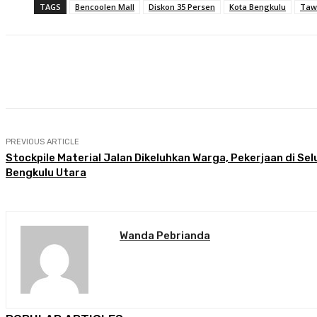
TAGS
Bencoolen Mall
Diskon 35 Persen
Kota Bengkulu
Taw
Share
Facebook
Twitter
Pin
PREVIOUS ARTICLE
Stockpile Material Jalan Dikeluhkan Warga, Pekerjaan di Sel
Bengkulu Utara
Wanda Pebrianda