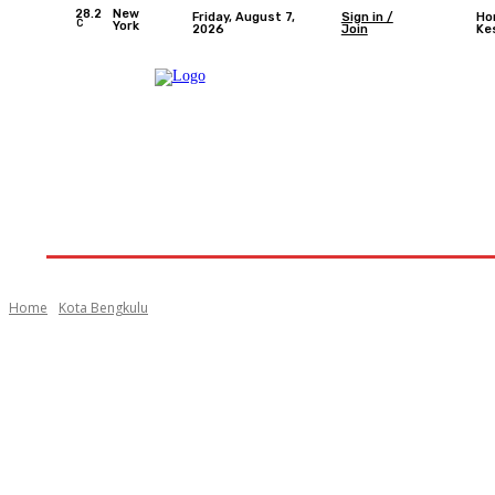
28.2
New
Friday, August 7,
Sign in /
Ho
C
York
2026
Join
Ke
Home
Nasional
Provinsi Bengkulu
Kota 
Home
Kota Bengkulu