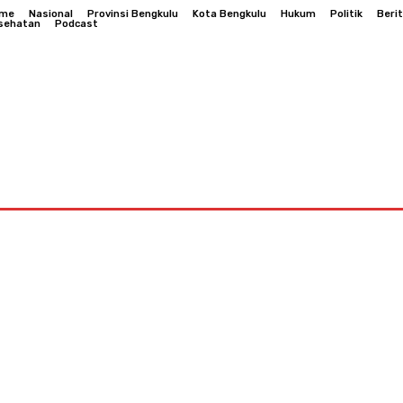
me
Nasional
Provinsi Bengkulu
Kota Bengkulu
Hukum
Politik
Beri
sehatan
Podcast
Bengkulu
Hukum
Politik
Berita Daerah
Kesehatan