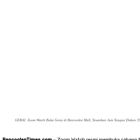
GERAI: Zoom Watch Buka Gerai di Bencoolen Mall, Tawarkan Jam Tangan Diskon 35
BencoolenTimes.com
– Zoom Watch resmi membuka cabang terb