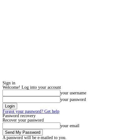
Sign in
Welcome! Log into your account
your username
your password
Forgot your password? Get help
Password recovery
Recover your password
your email
A password will be e-mailed to you.