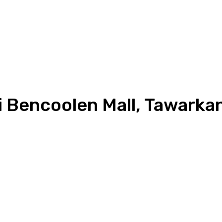
i Bencoolen Mall, Tawarka
pp