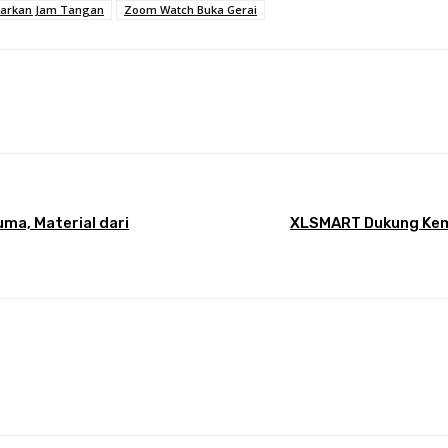
arkan Jam Tangan
Zoom Watch Buka Gerai
terest
WhatsApp
uma, Material dari
XLSMART Dukung Kema