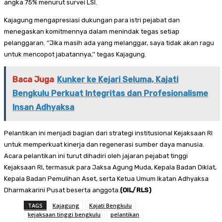
angka 75% menurut survei LSI.
Kajagung mengapresiasi dukungan para istri pejabat dan
menegaskan komitmennya dalam menindak tegas setiap
pelanggaran. ‘’Jika masih ada yang melanggar, saya tidak akan ragu
untuk mencopot jabatannya,’’ tegas Kajagung.
Baca Juga
Kunker ke Kejari Seluma, Kajati
Bengkulu Perkuat Integritas dan Profesionalisme
Insan Adhyaksa
Pelantikan ini menjadi bagian dari strategi institusional Kejaksaan RI
untuk memperkuat kinerja dan regenerasi sumber daya manusia.
Acara pelantikan ini turut dihadiri oleh jajaran pejabat tinggi
Kejaksaan RI, termasuk para Jaksa Agung Muda, Kepala Badan Diklat,
Kepala Badan Pemulihan Aset, serta Ketua Umum Ikatan Adhyaksa
Dharmakarini Pusat beserta anggota.
(OIL/RLS)
TAGS
Kajagung
Kajati Bengkulu
kejaksaan tinggi bengkulu
pelantikan