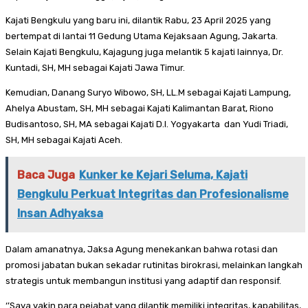
Kajati Bengkulu yang baru ini, dilantik Rabu, 23 April 2025 yang
bertempat di lantai 11 Gedung Utama Kejaksaan Agung, Jakarta.
Selain Kajati Bengkulu, Kajagung juga melantik 5 kajati lainnya, Dr.
Kuntadi, SH, MH sebagai Kajati Jawa Timur.
Kemudian, Danang Suryo Wibowo, SH, LL.M sebagai Kajati Lampung,
Ahelya Abustam, SH, MH sebagai Kajati Kalimantan Barat, Riono
Budisantoso, SH, MA sebagai Kajati D.I. Yogyakarta dan Yudi Triadi,
SH, MH sebagai Kajati Aceh.
Baca Juga
Kunker ke Kejari Seluma, Kajati
Bengkulu Perkuat Integritas dan Profesionalisme
Insan Adhyaksa
Dalam amanatnya, Jaksa Agung menekankan bahwa rotasi dan
promosi jabatan bukan sekadar rutinitas birokrasi, melainkan langkah
strategis untuk membangun institusi yang adaptif dan responsif.
‘’Saya yakin para pejabat yang dilantik memiliki integritas, kapabilitas,