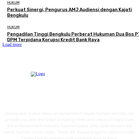
HUKUM
Perkuat Sinergi, Pengurus AMJ Audiensi dengan Kajati
Bengkulu
HUKUM
Pengadilan Tinggi Bengkulu Perberat Hukuman Dua Bos P
DPM Terpidana Korupsi Kredit Bank Raya
Load more
Newspaper is your news, entertainment, music fashion website. We
provide you with the latest breaking news and videos straight from
the entertainment industry. Fashion fades, only style remains the
same. Fashion never stops. There are always projects, opportunities.
Clothes mean nothing until someone lives in them.