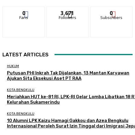
0
3,671
0
Fans
Followers
Subscribers
LATEST ARTICLES
HUKUM
Putusan PHI Inkrah Tak Dijalankan, 13 Mantan Karyawan
Ajukan Sita Eksekusi Aset PT RAA
KOTA BENGKULU
Meriahkan HUT ke-81 RI, LPK-RI Gelar Lomba Libatkan 18 R
Kelurahan Sukamerindu
KOTA BENGKULU
‎10 Alumni LPK Kaizu Hamagi Gakkou dan Azea Bengkulu
Internasional Peroleh Surat Izin Tinggal dari Imigrasi Je