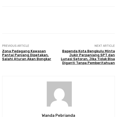
Facebook
Twitter
Pinterest
WhatsA
PREVIOUS ARTICLE
NEXT ARTICLE
Zona Pedagang Kawasan
Bapenda Kota Bengkulu Minta
Pantai Panjang Dipetakan,
Jukir Perpanjang SPT dan
Salahi Aturan Akan Bongkar
Lunasi Setoran, Jika Tidak Bisa
Diganti Tanpa Pemberitahuan
Wanda Pebrianda