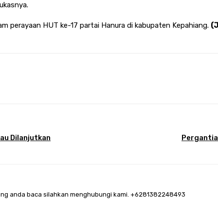
tukasnya.
am perayaan HUT ke-17 partai Hanura di kabupaten Kepahiang.
(
terest
WhatsApp
au Dilanjutkan
Pergantian
a yang anda baca silahkan menghubungi kami. +6281382248493