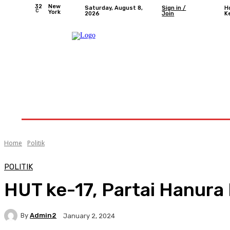
32
New
Saturday, August 8,
Sign in /
H
C
York
2026
Join
K
Home
Nasional
Provinsi Bengkulu
Kota 
Home
Politik
POLITIK
HUT ke-17, Partai Hanura 
By
Admin2
January 2, 2024