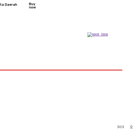
Buy
ita Daerah
now
Podcast
0
303