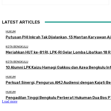
LATEST ARTICLES
HUKUM
Putusan PHI Inkrah Tak Dijalankan, 13 Mantan Karyawan A
KOTA BENGKULU
Meriahkan HUT ke-81 RI, LPK-RI Gelar Lomba Libatkan 18 
KOTA BENGKULU
‎10 Alumni LPK Kaizu Hamagi Gakkou dan Azea Bengkulu Int
HUKUM
Perkuat Sinergi, Pengurus AMJ Audiensi dengan Kajati B
HUKUM
Pengadilan Tinggi Bengkulu Perberat Hukuman Dua Bos P
Load more