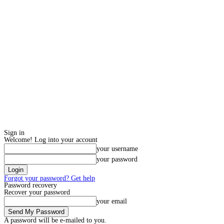
Sign in
Welcome! Log into your account
your username
your password
Forgot your password? Get help
Password recovery
Recover your password
your email
A password will be e-mailed to you.