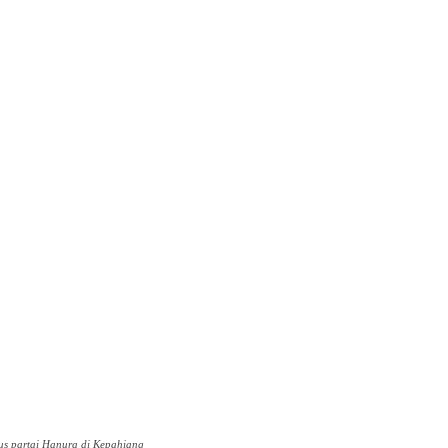
pp
us partai Hanura di Kepahiang