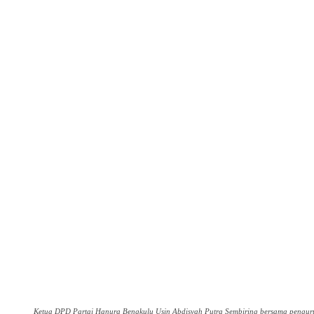
Facebook
Twitter
Pinterest
WhatsA
Ketua DPD Partai Hanura Bengkulu Usin Abdisyah Putra Sembiring bersama pengur