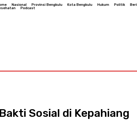
ome
Nasional
Provinsi Bengkulu
Kota Bengkulu
Hukum
Politik
Ber
esehatan
Podcast
Bengkulu
Hukum
Politik
Berita Daerah
Kesehatan
Bakti Sosial di Kepahiang