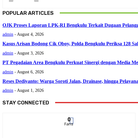
POPULAR ARTICLES
OJK Proses Laporan LPK-RI Bengkulu Terkait Dugaan Pelan
admin
-
August 4, 2026
Kasus Arisan Bodong Cik Oboy, Polda Bengkulu Periksa 128 Sa
admin
-
August 3, 2026
PT Pegadaian Area Bengkulu Perkuat Sinergi dengan Media Me
admin
-
August 6, 2026
Reses Dediyanto: Warga Soroti Jalan, Drainase, hingga Pelaya
admin
-
August 1, 2026
STAY CONNECTED
0
Fans