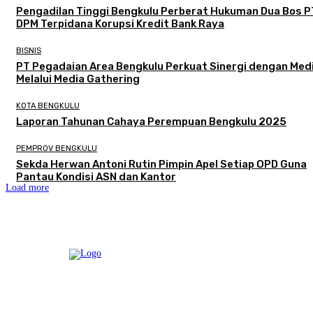
Pengadilan Tinggi Bengkulu Perberat Hukuman Dua Bos P
DPM Terpidana Korupsi Kredit Bank Raya
BISNIS
PT Pegadaian Area Bengkulu Perkuat Sinergi dengan Med
Melalui Media Gathering
KOTA BENGKULU
Laporan Tahunan Cahaya Perempuan Bengkulu 2025
PEMPROV BENGKULU
Sekda Herwan Antoni Rutin Pimpin Apel Setiap OPD Guna
Pantau Kondisi ASN dan Kantor
Load more