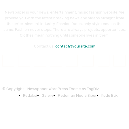
Newspaper is your news, entertainment, music fashion website. We
provide you with the latest breaking news and videos straight from
the entertainment industry. Fashion fades, only style remains the
same. Fashion never stops. There are always projects, opportunities.
Clothes mean nothing until someone lives in them.
Contact us:
contact@yoursite.com
© Copyright - Newspaper WordPress Theme by TagDiv
Redaksi
Galery
Pedoman Media Siber
Kode Etik