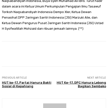
Naqsabandiyah Indonesia, Buya Syeh Muhamad Ali Idris. Turut hadir
dalam acara ini Ketua Umum Perkumpulan Pengajian Ilmu Tasawuf
Torikoh Naqsabandiyah Indonesia Dempo Xler, Ketua Dewan
Penasihat DPP Jaringan Santri Indonesia (JSI) Marzuki Alie, dan
Ketua Dewan Pengurus Pusat Jaringan Santri Indonesia (JSI) Ustad
H Syofwatillah Mohzaid dan ribuan jemaah lainnya. (**)
Facebook
Twitter
Pinterest
WhatsA
PREVIOUS ARTICLE
NEXT ARTICLE
HUT ke-17, Partai Hanura Bakti
HUT Ke-17, DPC Hanura Lebong
Sosial di Kepahiang
Bagikan Sembako