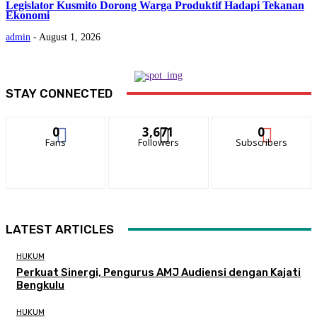
Legislator Kusmito Dorong Warga Produktif Hadapi Tekanan
Ekonomi
admin
-
August 1, 2026
STAY CONNECTED
0
3,671
0
Fans
Followers
Subscribers
LATEST ARTICLES
HUKUM
Perkuat Sinergi, Pengurus AMJ Audiensi dengan Kajati
Bengkulu
HUKUM