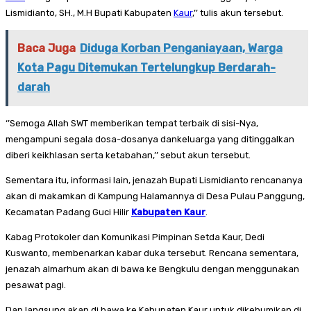
Lismidianto, SH., M.H Bupati Kabupaten
Kaur
,’’ tulis akun tersebut.
Baca Juga
Diduga Korban Penganiayaan, Warga
Kota Pagu Ditemukan Tertelungkup Berdarah-
darah
‘’Semoga Allah SWT memberikan tempat terbaik di sisi-Nya,
mengampuni segala dosa-dosanya dankeluarga yang ditinggalkan
diberi keikhlasan serta ketabahan,’’ sebut akun tersebut.
Sementara itu, informasi lain, jenazah Bupati Lismidianto rencananya
akan di makamkan di Kampung Halamannya di Desa Pulau Panggung,
Kecamatan Padang Guci Hilir
Kabupaten Kaur
.
Kabag Protokoler dan Komunikasi Pimpinan Setda Kaur, Dedi
Kuswanto, membenarkan kabar duka tersebut. Rencana sementara,
jenazah almarhum akan di bawa ke Bengkulu dengan menggunakan
pesawat pagi.
Dan langsung akan di bawa ke Kabupaten Kaur untuk dikebumikan di