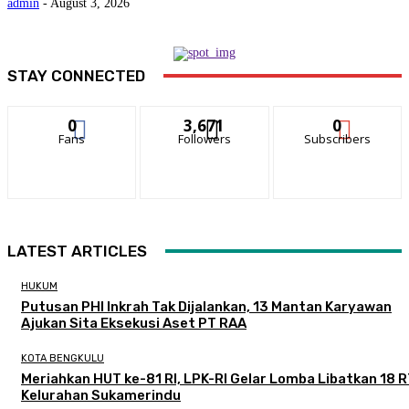
admin
-
August 3, 2026
STAY CONNECTED
0
3,671
0
Fans
Followers
Subscribers
LATEST ARTICLES
HUKUM
Putusan PHI Inkrah Tak Dijalankan, 13 Mantan Karyawan
Ajukan Sita Eksekusi Aset PT RAA
KOTA BENGKULU
Meriahkan HUT ke-81 RI, LPK-RI Gelar Lomba Libatkan 18 R
Kelurahan Sukamerindu