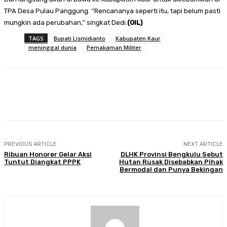
TPA Desa Pulau Panggung. ‘’Rencananya seperti itu, tapi belum pasti
mungkin ada perubahan,’’ singkat Dedi.
(OIL)
TAGS
Bupati Lismidianto
Kabupaten Kaur
meninggal dunia
Pemakaman Militer
Facebook
Twitter
Pinterest
WhatsA
PREVIOUS ARTICLE
NEXT ARTICLE
Ribuan Honorer Gelar Aksi
DLHK Provinsi Bengkulu Sebut
Tuntut Diangkat PPPK
Hutan Rusak Disebabkan Pihak
Bermodal dan Punya Bekingan