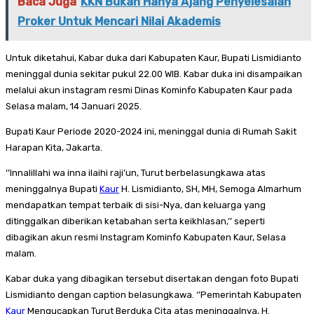
Baca Juga
KKN Bukan Hanya Ajang Penyelesaian
Proker Untuk Mencari Nilai Akademis
Untuk diketahui, Kabar duka dari Kabupaten Kaur, Bupati Lismidianto
meninggal dunia sekitar pukul 22.00 WIB. Kabar duka ini disampaikan
melalui akun instagram resmi Dinas Kominfo Kabupaten Kaur pada
Selasa malam, 14 Januari 2025.
Bupati Kaur Periode 2020-2024 ini, meninggal dunia di Rumah Sakit
Harapan Kita, Jakarta.
‘’Innalillahi wa inna ilaihi raji’un, Turut berbelasungkawa atas
meninggalnya Bupati
Kaur
H. Lismidianto, SH, MH, Semoga Almarhum
mendapatkan tempat terbaik di sisi-Nya, dan keluarga yang
ditinggalkan diberikan ketabahan serta keikhlasan,’’ seperti
dibagikan akun resmi Instagram Kominfo Kabupaten Kaur, Selasa
malam.
Kabar duka yang dibagikan tersebut disertakan dengan foto Bupati
Lismidianto dengan caption belasungkawa. ‘’Pemerintah Kabupaten
Kaur
Mengucapkan Turut Berduka Cita atas meninggalnya, H.