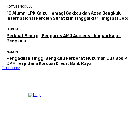
KOTA BENGKULU
‎10 Alumni LPK Kaizu Hamagi Gakkou dan Azea Bengkulu
Internasional Peroleh Surat Izin Tinggal dari Imigrasi Je
HUKUM
Perkuat Sinergi, Pengurus AMJ Audiensi dengan Kajati
Bengkulu
HUKUM
Pengadilan Tinggi Bengkulu Perberat Hukuman Dua Bos P
DPM Terpidana Korupsi Kredit Bank Raya
Load more