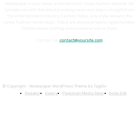
Newspaper is your news, entertainment, music fashion website. We
provide you with the latest breaking news and videos straight from
the entertainment industry. Fashion fades, only style remains the
same. Fashion never stops. There are always projects, opportunities.
Clothes mean nothing until someone lives in them.
Contact us:
contact@yoursite.com
© Copyright - Newspaper WordPress Theme by TagDiv
Redaksi
Galery
Pedoman Media Siber
Kode Etik