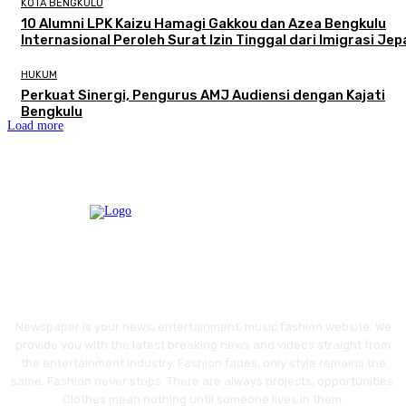
KOTA BENGKULU
‎10 Alumni LPK Kaizu Hamagi Gakkou dan Azea Bengkulu
Internasional Peroleh Surat Izin Tinggal dari Imigrasi Je
HUKUM
Perkuat Sinergi, Pengurus AMJ Audiensi dengan Kajati
Bengkulu
Load more
Newspaper is your news, entertainment, music fashion website. We
provide you with the latest breaking news and videos straight from
the entertainment industry. Fashion fades, only style remains the
same. Fashion never stops. There are always projects, opportunities.
Clothes mean nothing until someone lives in them.