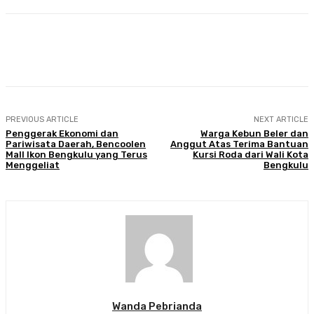
Facebook
Twitter
Pinterest
WhatsA
PREVIOUS ARTICLE
NEXT ARTICLE
Penggerak Ekonomi dan
Warga Kebun Beler dan
Pariwisata Daerah, Bencoolen
Anggut Atas Terima Bantuan
Mall Ikon Bengkulu yang Terus
Kursi Roda dari Wali Kota
Menggeliat
Bengkulu
Wanda Pebrianda