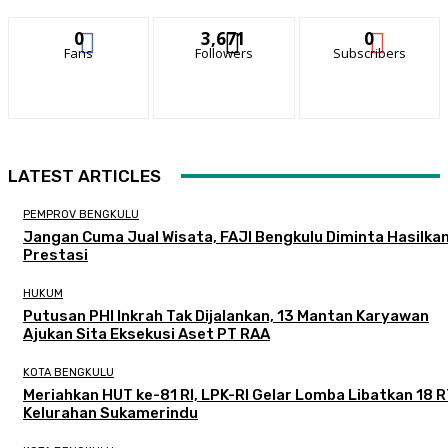
0
3,671
0
Fans
Followers
Subscribers
LATEST ARTICLES
PEMPROV BENGKULU
Jangan Cuma Jual Wisata, FAJI Bengkulu Diminta Hasilka
Prestasi
HUKUM
Putusan PHI Inkrah Tak Dijalankan, 13 Mantan Karyawan
Ajukan Sita Eksekusi Aset PT RAA
KOTA BENGKULU
Meriahkan HUT ke-81 RI, LPK-RI Gelar Lomba Libatkan 18 R
Kelurahan Sukamerindu