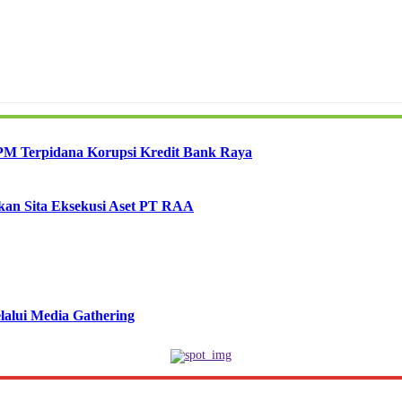
PM Terpidana Korupsi Kredit Bank Raya
kan Sita Eksekusi Aset PT RAA
lalui Media Gathering