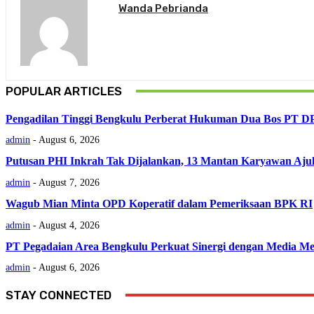
Wanda Pebrianda
POPULAR ARTICLES
Pengadilan Tinggi Bengkulu Perberat Hukuman Dua Bos PT D
admin
-
August 6, 2026
Putusan PHI Inkrah Tak Dijalankan, 13 Mantan Karyawan Aju
admin
-
August 7, 2026
Wagub Mian Minta OPD Koperatif dalam Pemeriksaan BPK RI
admin
-
August 4, 2026
PT Pegadaian Area Bengkulu Perkuat Sinergi dengan Media Me
admin
-
August 6, 2026
STAY CONNECTED