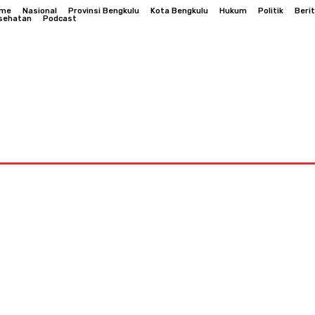
me
Nasional
Provinsi Bengkulu
Kota Bengkulu
Hukum
Politik
Beri
sehatan
Podcast
Bengkulu
Hukum
Politik
Berita Daerah
Kesehatan