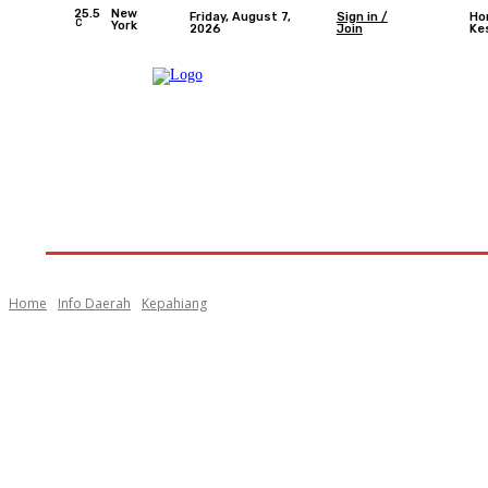
25.5
New
Friday, August 7,
Sign in /
Ho
C
York
2026
Join
Ke
Home
Nasional
Provinsi Bengkulu
Kota 
Home
Info Daerah
Kepahiang