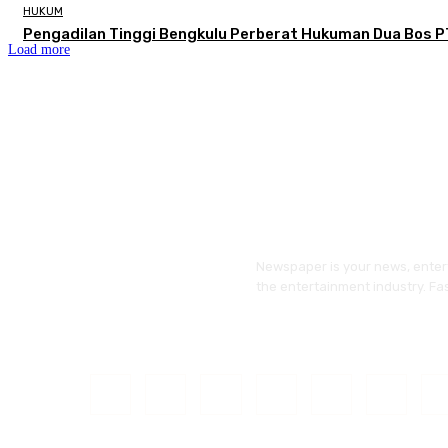
HUKUM
Pengadilan Tinggi Bengkulu Perberat Hukuman Dua Bos P
Load more
Newspaper is your news, entert
the entertainment industry. Fa