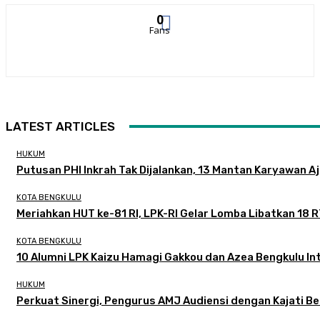
0
Fans
LATEST ARTICLES
HUKUM
Putusan PHI Inkrah Tak Dijalankan, 13 Mantan Karyawan A
KOTA BENGKULU
Meriahkan HUT ke-81 RI, LPK-RI Gelar Lomba Libatkan 18 
KOTA BENGKULU
‎10 Alumni LPK Kaizu Hamagi Gakkou dan Azea Bengkulu Int
HUKUM
Perkuat Sinergi, Pengurus AMJ Audiensi dengan Kajati B