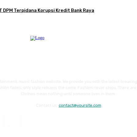
T DPM Terpidana Korupsi Kredit Bank Raya
ainment, music fashion website. We provide you with the latest breakin
shion fades, only style remains the same. Fashion never stops. There are 
Clothes mean nothing until someone lives in them.
Contact us:
contact@yoursite.com