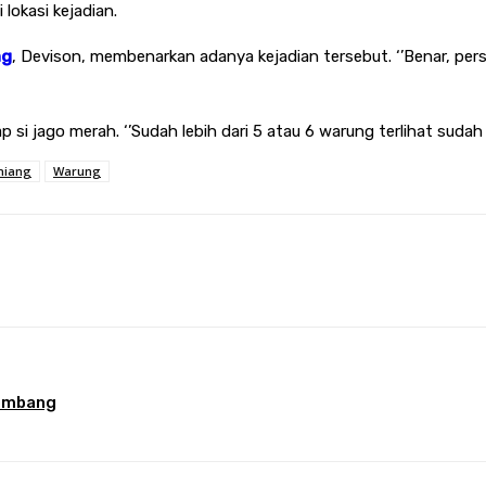
lokasi kejadian.
ng
, Devison, membenarkan adanya kejadian tersebut. ‘’Benar, perso
p si jago merah. ‘’Sudah lebih dari 5 atau 6 warung terlihat sudah 
hiang
Warung
terest
WhatsApp
lembang