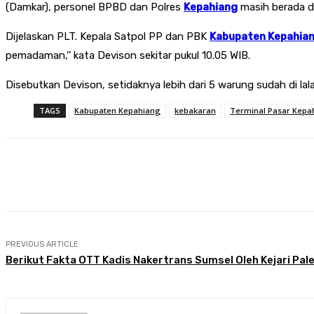
(Damkar), personel BPBD dan Polres
Kepahiang
masih berada di 
Dijelaskan PLT. Kepala Satpol PP dan PBK
Kabupaten Kepahia
pemadaman,’’ kata Devison sekitar pukul 10.05 WIB.
Disebutkan Devison, setidaknya lebih dari 5 warung sudah di lala
TAGS
Kabupaten Kepahiang
kebakaran
Terminal Pasar Kepa
Share
Facebook
Twitter
Pin
PREVIOUS ARTICLE
Berikut Fakta OTT Kadis Nakertrans Sumsel Oleh Kejari Pa