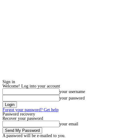
Sign in
Welcome! Log into your account
your username
your password
Forgot your password? Get help
Password recovery
Recover your password
your email
A password will be e-mailed to you.