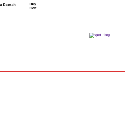
Buy
ta Daerah
now
Podcast