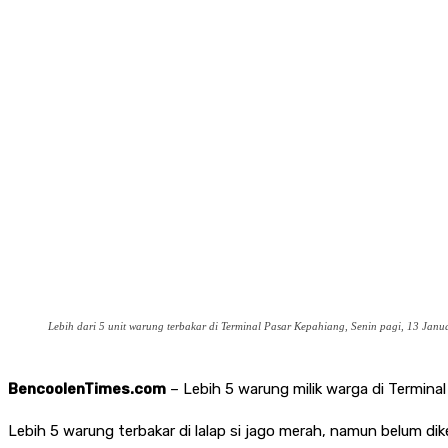
Lebih dari 5 unit warung terbakar di Terminal Pasar Kepahiang, Senin pagi, 13 Janu
BencoolenTimes.com
– Lebih 5 warung milik warga di Terminal 
Lebih 5 warung terbakar di lalap si jago merah, namun belum di