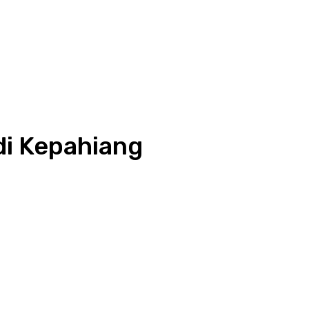
di Kepahiang
pp