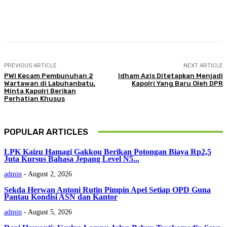
Facebook
Twitter
Pinterest
WhatsA
PREVIOUS ARTICLE
NEXT ARTICLE
PWI Kecam Pembunuhan 2
Idham Azis Ditetapkan Menjadi
Wartawan di Labuhanbatu,
Kapolri Yang Baru Oleh DPR
Minta Kapolri Berikan
Perhatian Khusus
POPULAR ARTICLES
LPK Kaizu Hamagi Gakkou Berikan Potongan Biaya Rp2,5
Juta Kursus Bahasa Jepang Level N5...
admin
-
August 2, 2026
Sekda Herwan Antoni Rutin Pimpin Apel Setiap OPD Guna
Pantau Kondisi ASN dan Kantor
admin
-
August 5, 2026