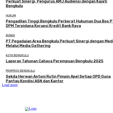
Perkuat Sinergi, Pengurus AMJ Audiensi dengan Kajati
Bengkulu
HUKUM
Pengadilan Tinggi Bengkulu Perberat Hukuman Dua Bos P
DPM Terpidana Korupsi Kredit Bank Raya
BISNIS
PT Pegadaian Area Bengkulu Perkuat Sinergi dengan Med
Melalui Media Gathering
KOTA BENGKULU
Laporan Tahunan Cahaya Perempuan Bengkulu 2025
PEMPROV BENGKULU
Sekda Herwan Antoni Rutin Pimpin Apel Setiap OPD Guna
Pantau Kondisi ASN dan Kantor
Load more