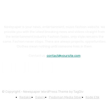
Newspaper is your news, entertainment, music fashion website. We
provide you with the latest breaking news and videos straight from
the entertainment industry. Fashion fades, only style remains the
same. Fashion never stops. There are always projects, opportunities.
Clothes mean nothing until someone lives in them.
Contact us:
contact@yoursite.com
© Copyright - Newspaper WordPress Theme by TagDiv
Redaksi
Galery
Pedoman Media Siber
Kode Etik