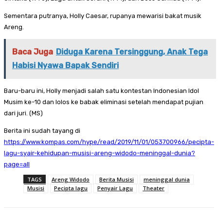
Sementara putranya, Holly Caesar, rupanya mewarisi bakat musik
Areng.
Baca Juga
Diduga Karena Tersinggung, Anak Tega
Habisi Nyawa Bapak Sendiri
Baru-baru ini, Holly menjadi salah satu kontestan Indonesian Idol
Musim ke-10 dan lolos ke babak eliminasi setelah mendapat pujian
dari juri. (MS)
Berita ini sudah tayang di
https://www.kompas.com/hype/read/2019/11/01/053700966/pecipta-
lagu-syair-kehidupan-musisi-areng-widodo-meninggal-dunia?
page=all
TAGS
Areng Widodo
Berita Musisi
meninggal dunia
Musisi
Pecipta lagu
Penyair Lagu
Theater