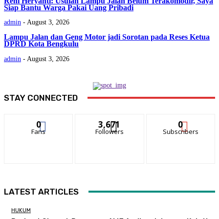
Reni Heryanti: Usulan Lampu Jalan Belum Terakomodir, Saya
Siap Bantu Warga Pakai Uang Pribadi
admin
-
August 3, 2026
Lampu Jalan dan Geng Motor jadi Sorotan pada Reses Ketua
DPRD Kota Bengkulu
admin
-
August 3, 2026
STAY CONNECTED
0
3,671
0
Fans
Followers
Subscribers
LATEST ARTICLES
HUKUM