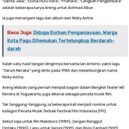
“Derita Jiwa”, “Dunia Huru Hara”, “Prahara”, “Langkah Pengembara”
adalah beberapa karya Areng untuk Achmad Albar.
Ia juga menangani lagu dan album dari Nicky Astria.
Baca Juga
Diduga Korban Penganiayaan, Warga
Kota Pagu Ditemukan Tertelungkup Berdarah-
darah
Salah satu hasil tangan dinginnya bersama Ian Antono, yakni lagu
“Jarum Neraka” yang dirilis pada 1985 dan melambungkan nama
Nicky Astria.
Areng Widodo yang pernah menjadi bagian dalam Bengkel Teater WS
Rendra di Yogyakarta, juga dikenal sebagai penata musik film.
Tak tanggung-tanggung, ia beberapa kali menjadi nomine untuk
kategori Penata Musik Terbaik Festival Film Indonesia (FFI).
Sebut saja untuk film Malioboro (1989), Jangan Renggut
Cintaku (1990), Lagu untuk Seruni (1991), dan Boss Carmad (1991).