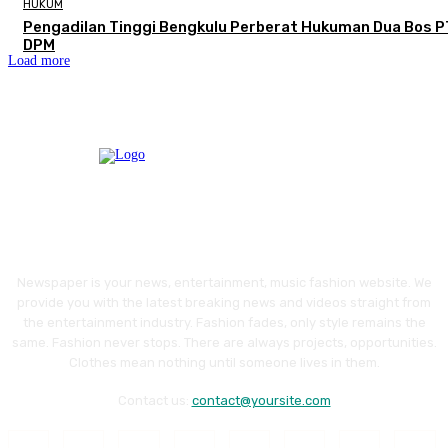
HUKUM
Pengadilan Tinggi Bengkulu Perberat Hukuman Dua Bos P
DPM
Load more
Newspaper is your news, entertainment, music fashion website. We
provide you with the latest breaking news and videos straight from
the entertainment industry. Fashion fades, only style remains the
same. Fashion never stops. There are always projects, opportunities.
Clothes mean nothing until someone lives in them.
Contact us:
contact@yoursite.com