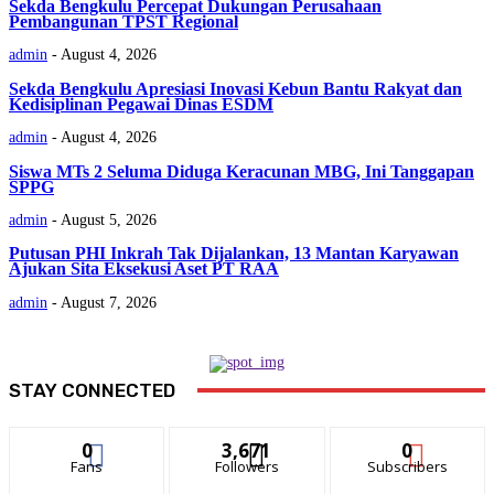
Sekda Bengkulu Percepat Dukungan Perusahaan
Pembangunan TPST Regional
admin
-
August 4, 2026
Sekda Bengkulu Apresiasi Inovasi Kebun Bantu Rakyat dan
Kedisiplinan Pegawai Dinas ESDM
admin
-
August 4, 2026
Siswa MTs 2 Seluma Diduga Keracunan MBG, Ini Tanggapan
SPPG
admin
-
August 5, 2026
Putusan PHI Inkrah Tak Dijalankan, 13 Mantan Karyawan
Ajukan Sita Eksekusi Aset PT RAA
admin
-
August 7, 2026
STAY CONNECTED
0
3,671
0
Fans
Followers
Subscribers