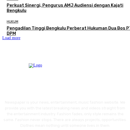
Perkuat Sinergi, Pengurus AMJ Audiensi dengan Kajati
Bengkulu
HUKUM
Pengadilan Tinggi Bengkulu Perberat Hukuman Dua Bos P
DPM
Load more
Newspaper is your news, entertainment, music fashion website. We
provide you with the latest breaking news and videos straight from
the entertainment industry. Fashion fades, only style remains the
same. Fashion never stops. There are always projects, opportunities.
Clothes mean nothing until someone lives in them.