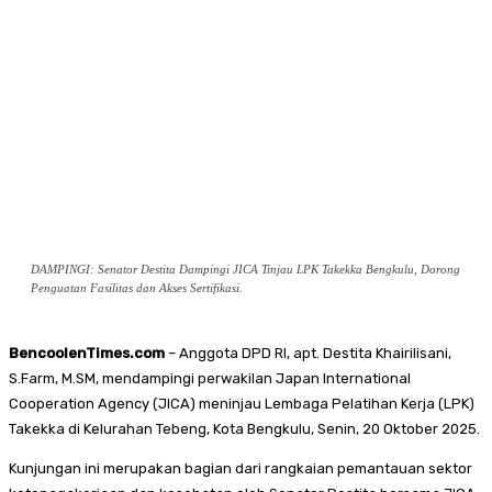
DAMPINGI: Senator Destita Dampingi JICA Tinjau LPK Takekka Bengkulu, Dorong
Penguatan Fasilitas dan Akses Sertifikasi.
BencoolenTimes.com
– Anggota DPD RI, apt. Destita Khairilisani,
S.Farm, M.SM, mendampingi perwakilan Japan International
Cooperation Agency (JICA) meninjau Lembaga Pelatihan Kerja (LPK)
Takekka di Kelurahan Tebeng, Kota Bengkulu, Senin, 20 Oktober 2025.
Kunjungan ini merupakan bagian dari rangkaian pemantauan sektor