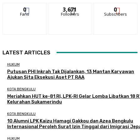
0
3,671
0
Fans
Followers
Subscribers
LATEST ARTICLES
HUKUM
Putusan PHI Inkrah Tak Dijalankan, 13 Mantan Karyawan
Ajukan Sita Eksekusi Aset PT RAA
KOTA BENGKULU
Meriahkan HUT ke-81 RI, LPK-RI Gelar Lomba Libatkan 18 R
Kelurahan Sukamerindu
KOTA BENGKULU
‎10 Alumni LPK Kaizu Hamagi Gakkou dan Azea Bengkulu
Internasional Peroleh Surat Izin Tinggal dari Imigrasi Je
HUKUM