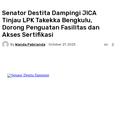
Senator Destita Dampingi JICA
Tinjau LPK Takekka Bengkulu,
Dorong Penguatan Fasilitas dan
Akses Sertifikasi
By
Wanda Pebrianda
0
October 21, 2025
60
Facebook
Twitter
Pinterest
WhatsA