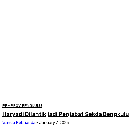
PEMPROV BENGKULU
Haryadi Dilantik jadi Penjabat Sekda Bengkulu
Wanda Pebrianda
-
January 7, 2025