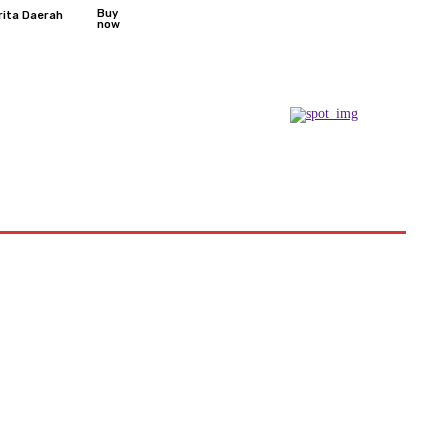
Buy
rita Daerah
now
Podcast