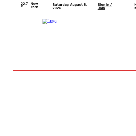
22.7
New
Saturday, August 8,
Sign in /
C
York
2026
Join
Home
Nasional
Provinsi Bengkulu
Kota 