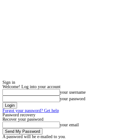
Sign in
Welcome! Log into your account
your username
your password
Forgot your password? Get help
Password recovery
Recover your password
your email
A password will be e-mailed to you.