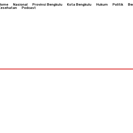
Home
Nasional
Provinsi Bengkulu
Kota Bengkulu
Hukum
Politik
Be
Kesehatan
Podcast
Bengkulu
Hukum
Politik
Berita Daerah
Kesehatan