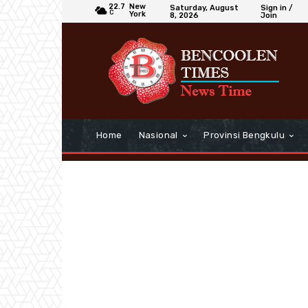
22.7
New
Saturday, August
Sign in /
C
York
8, 2026
Join
Home
Nasional
Provinsi Bengkulu