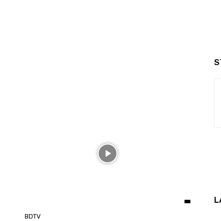
S
L
BDTV