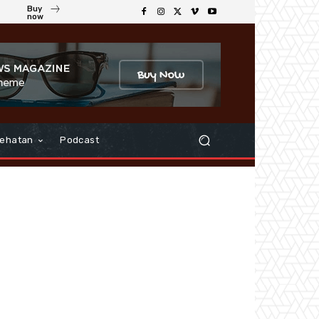
Buy
now
ehatan
Podcast