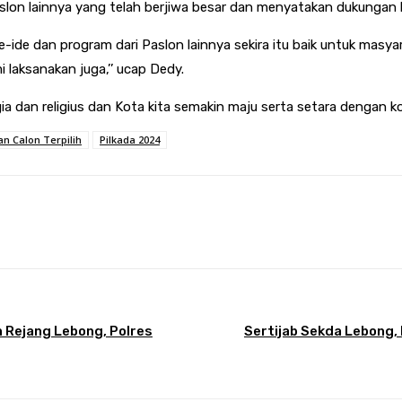
n lainnya yang telah berjiwa besar dan menyatakan dukungan kep
de-ide dan program dari Paslon lainnya sekira itu baik untuk mas
laksanakan juga,’’ ucap Dedy.
a dan religius dan Kota kita semakin maju serta setara dengan kot
n Calon Terpilih
Pilkada 2024
Pinterest
WhatsApp
 Rejang Lebong, Polres
Sertijab Sekda Lebong,