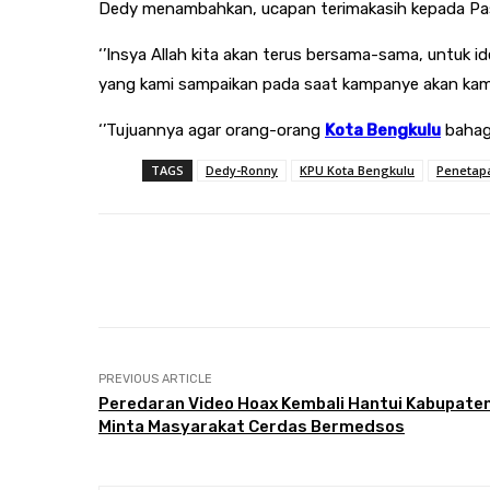
Dedy menambahkan, ucapan terimakasih kepada Paslo
‘’Insya Allah kita akan terus bersama-sama, untuk i
yang kami sampaikan pada saat kampanye akan kami 
‘’Tujuannya agar orang-orang
Kota Bengkulu
bahagi
TAGS
Dedy-Ronny
KPU Kota Bengkulu
Penetapa
Share
Facebook
Twitter
PREVIOUS ARTICLE
Peredaran Video Hoax Kembali Hantui Kabupaten
Minta Masyarakat Cerdas Bermedsos