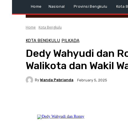
Home
Nasional
Provinsi Bengkulu
Kota 
Home
Kota Bengkulu
KOTA BENGKULU
PILKADA
Dedy Wahyudi dan Ro
Walikota dan Wakil Wa
By
Wanda Pebrianda
February 5, 2025
Facebook
Twitter
Pinterest