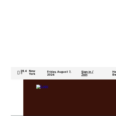
28.4
New
Friday, August 7,
Sign in /
H
C
York
2026
Join
Be