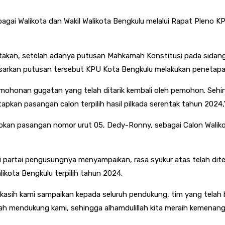
ai Walikota dan Wakil Walikota Bengkulu melalui Rapat Pleno KPU
akan, setelah adanya putusan Mahkamah Konstitusi pada sidang 
arkan putusan tersebut KPU Kota Bengkulu melakukan penetapan W
rmohonan gugatan yang telah ditarik kembali oleh pemohon. Sehi
pkan pasangan calon terpilih hasil pilkada serentak tahun 2024,’
an pasangan nomor urut 05, Dedy-Ronny, sebagai Calon Walikota 
gi partai pengusungnya menyampaikan, rasa syukur atas telah d
ikota Bengkulu terpilih tahun 2024.
akasih kami sampaikan kepada seluruh pendukung, tim yang telah b
elah mendukung kami, sehingga alhamdulillah kita meraih kemenan