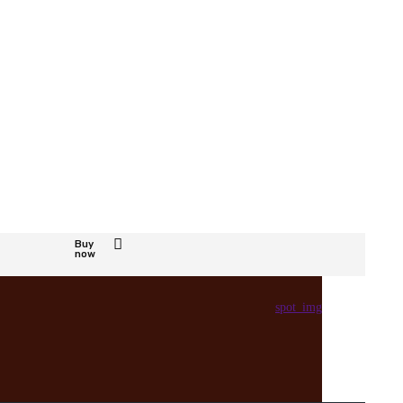
Buy
now