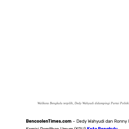
Walikota Bengkulu terpilih, Dedy Wahyudi didampingi Partai Polit
BencoolenTimes.com
– Dedy Wahyudi dan Ronny PL.
Komisi Pemilihan Umum (KPU)
Kota Bengkulu
.