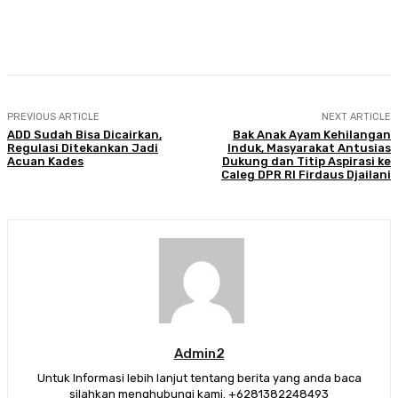
Facebook
Twitter
Pinterest
WhatsA
PREVIOUS ARTICLE
NEXT ARTICLE
ADD Sudah Bisa Dicairkan,
Bak Anak Ayam Kehilangan
Regulasi Ditekankan Jadi
Induk, Masyarakat Antusias
Acuan Kades
Dukung dan Titip Aspirasi ke
Caleg DPR RI Firdaus Djailani
Admin2
Untuk Informasi lebih lanjut tentang berita yang anda baca
silahkan menghubungi kami. +6281382248493