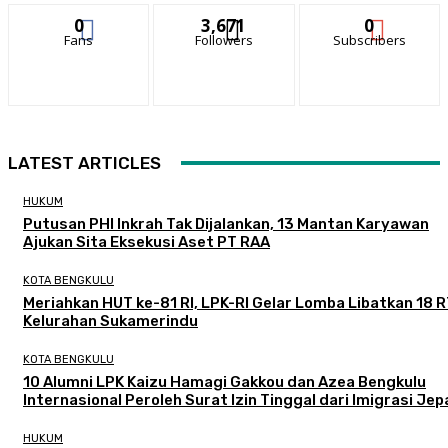
0
3,671
0
Fans
Followers
Subscribers
LATEST ARTICLES
HUKUM
Putusan PHI Inkrah Tak Dijalankan, 13 Mantan Karyawan
Ajukan Sita Eksekusi Aset PT RAA
KOTA BENGKULU
Meriahkan HUT ke-81 RI, LPK-RI Gelar Lomba Libatkan 18 R
Kelurahan Sukamerindu
KOTA BENGKULU
‎10 Alumni LPK Kaizu Hamagi Gakkou dan Azea Bengkulu
Internasional Peroleh Surat Izin Tinggal dari Imigrasi Je
HUKUM