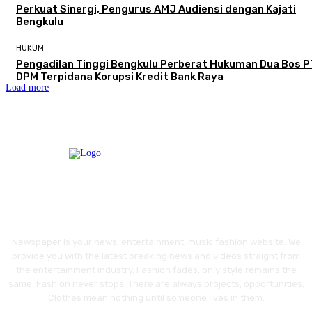
Perkuat Sinergi, Pengurus AMJ Audiensi dengan Kajati
Bengkulu
HUKUM
Pengadilan Tinggi Bengkulu Perberat Hukuman Dua Bos P
DPM Terpidana Korupsi Kredit Bank Raya
Load more
Newspaper is your news, entertainment, music fashion website. We
provide you with the latest breaking news and videos straight from
the entertainment industry. Fashion fades, only style remains the
same. Fashion never stops. There are always projects, opportunities.
Clothes mean nothing until someone lives in them.