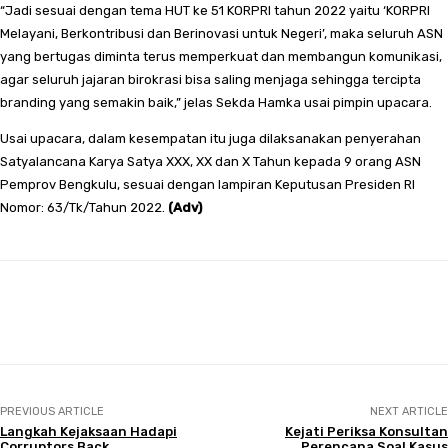
“Jadi sesuai dengan tema HUT ke 51 KORPRI tahun 2022 yaitu ‘KORPRI
Melayani, Berkontribusi dan Berinovasi untuk Negeri’, maka seluruh ASN
yang bertugas diminta terus memperkuat dan membangun komunikasi,
agar seluruh jajaran birokrasi bisa saling menjaga sehingga tercipta
branding yang semakin baik,” jelas Sekda Hamka usai pimpin upacara.
Usai upacara, dalam kesempatan itu juga dilaksanakan penyerahan
Satyalancana Karya Satya XXX, XX dan X Tahun kepada 9 orang ASN
Pemprov Bengkulu, sesuai dengan lampiran Keputusan Presiden RI
Nomor: 63/Tk/Tahun 2022.
(Adv)
Facebook
Twitter
Pinterest
WhatsApp
PREVIOUS ARTICLE
NEXT ARTICLE
Langkah Kejaksaan Hadapi
Kejati Periksa Konsultan
Corruptors Back
Perencana Soal Kasus