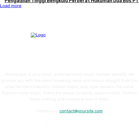
Pengadilan Tinggi Bengkulu Perberat Hukuman Dua Bos P
Load more
Newspaper is your news, entertainment, music fashion website. We
provide you with the latest breaking news and videos straight from the
entertainment industry. Fashion fades, only style remains the same.
Fashion never stops. There are always projects, opportunities. Clothes
mean nothing until someone lives in them.
Contact us:
contact@yoursite.com