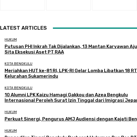
LATEST ARTICLES
HUKUM
Putusan PHI Inkrah Tak Dijalankan, 13 Mantan Karyawan Aj
Sita Eksekusi Aset PT RAA
KOTA BENGKULU
Meriahkan HUT ke-81 RI, LPK-RI Gelar Lomba Libatkan 18 RT
Kelurahan Sukamerindu
KOTA BENGKULU
‎10 Alumni LPK Kaizu Hamagi Gakkou dan Azea Bengkulu
Internasional Peroleh Surat Izin Tinggal dari Imigrasi Jep
HUKUM
Perkuat Sinergi, Pengurus AMJ Audiensi dengan Kajati Be
HUKUM