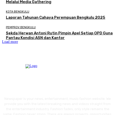
Melalui Media Gathering
KOTA BENGKULU
Laporan Tahunan Cahaya Perempuan Bengkulu 2025
PEMPROV BENGKULU
Sekda Herwan Antoni Rutin Pimpin Apel Setiap OPD Guna
Pantau Kondisi ASN dan Kantor
Load more
Newspaper is your news, entertainment, music fashion website. We
provide you with the latest breaking news and videos straight from
the entertainment industry. Fashion fades, only style remains the
same. Fashion never stops. There are always projects, opportunities.