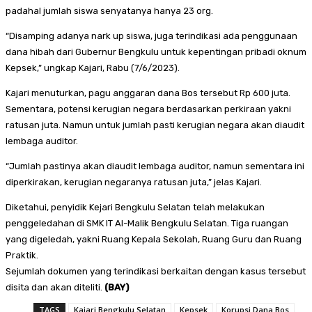
padahal jumlah siswa senyatanya hanya 23 org.
“Disamping adanya nark up siswa, juga terindikasi ada penggunaan
dana hibah dari Gubernur Bengkulu untuk kepentingan pribadi oknum
Kepsek,” ungkap Kajari, Rabu (7/6/2023).
Kajari menuturkan, pagu anggaran dana Bos tersebut Rp 600 juta.
Sementara, potensi kerugian negara berdasarkan perkiraan yakni
ratusan juta. Namun untuk jumlah pasti kerugian negara akan diaudit
lembaga auditor.
“Jumlah pastinya akan diaudit lembaga auditor, namun sementara ini
diperkirakan, kerugian negaranya ratusan juta,” jelas Kajari.
Diketahui, penyidik Kejari Bengkulu Selatan telah melakukan
penggeledahan di SMK IT Al-Malik Bengkulu Selatan. Tiga ruangan
yang digeledah, yakni Ruang Kepala Sekolah, Ruang Guru dan Ruang
Praktik.
Sejumlah dokumen yang terindikasi berkaitan dengan kasus tersebut
disita dan akan diteliti.
(BAY)
TAGS
Kajari Bengkulu Selatan
Kepsek
Korupsi Dana Bos