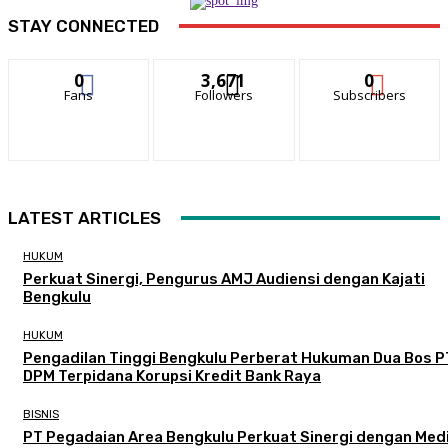
STAY CONNECTED
0
3,671
0
Fans
Followers
Subscribers
LATEST ARTICLES
HUKUM
Perkuat Sinergi, Pengurus AMJ Audiensi dengan Kajati
Bengkulu
HUKUM
Pengadilan Tinggi Bengkulu Perberat Hukuman Dua Bos P
DPM Terpidana Korupsi Kredit Bank Raya
BISNIS
PT Pegadaian Area Bengkulu Perkuat Sinergi dengan Med