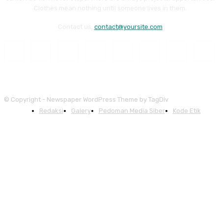
Clothes mean nothing until someone lives in them.
Contact us:
contact@yoursite.com
© Copyright - Newspaper WordPress Theme by TagDiv
Redaksi
Galery
Pedoman Media Siber
Kode Etik