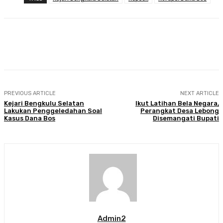
Facebook
Twitter
Pinterest
WhatsA
PREVIOUS ARTICLE
NEXT ARTICLE
Kejari Bengkulu Selatan
Ikut Latihan Bela Negara,
Lakukan Penggeledahan Soal
Perangkat Desa Lebong
Kasus Dana Bos
Disemangati Bupati
Admin2